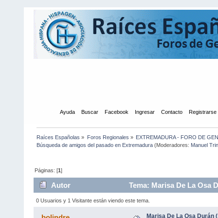
Inicio
Ayuda
Buscar
Facebook
Ingresar
Contacto
Registrarse
Raíces Españolas
»
Foros Regionales
»
EXTREMADURA - FORO DE GE
Búsqueda de amigos del pasado en Extremadura
(Moderadores:
Manuel Tri
Páginas: [
1
]
Autor
Tema: Marisa De La Osa Du
0 Usuarios y 1 Visitante están viendo este tema.
Marisa De La Osa Durán (
bolindre