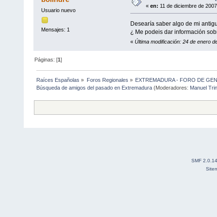
«
en:
11 de diciembre de 2007
Usuario nuevo
Desearía saber algo de mi antig
Mensajes: 1
¿ Me podeis dar información sob
«
Última modificación: 24 de enero de
Páginas: [
1
]
Raíces Españolas
»
Foros Regionales
»
EXTREMADURA - FORO DE GE
Búsqueda de amigos del pasado en Extremadura
(Moderadores:
Manuel Tri
SMF 2.0.1
Site