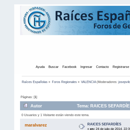
Inicio
Ayuda
Buscar
Facebook
Ingresar
Contacto
Registrarse
Raíces Españolas
»
Foros Regionales
»
VALENCIA
(Moderadores:
josepvil
Páginas: [
1
]
Autor
Tema: RAICES SEFARDÍES 
0 Usuarios y 1 Visitante están viendo este tema.
RAICES SEFARDÍES
maralvarez
«
en:
24 de julio de 2014, 22:3