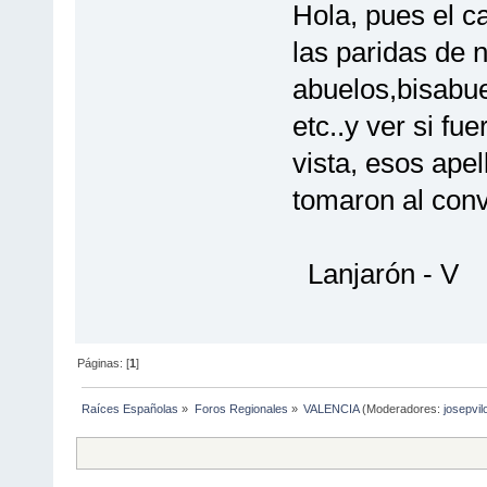
Hola, pues el c
las paridas de 
abuelos,bisabue
etc..y ver si fu
vista, esos apel
tomaron al conv
Lanjarón - V
Páginas: [
1
]
Raíces Españolas
»
Foros Regionales
»
VALENCIA
(Moderadores:
josepvil