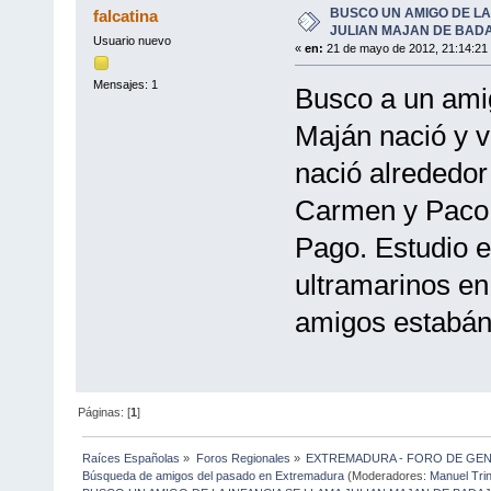
BUSCO UN AMIGO DE LA
falcatina
JULIAN MAJAN DE BAD
Usuario nuevo
«
en:
21 de mayo de 2012, 21:14:21
Mensajes: 1
Busco a un amig
Maján nació y v
nació alrededor
Carmen y Paco.
Pago. Estudio e
ultramarinos en
amigos estabán
Páginas: [
1
]
Raíces Españolas
»
Foros Regionales
»
EXTREMADURA - FORO DE GE
Búsqueda de amigos del pasado en Extremadura
(Moderadores:
Manuel Tri