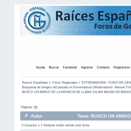
Inicio
Ayuda
Buscar
Facebook
Ingresar
Contacto
Registrarse
Raíces Españolas
»
Foros Regionales
»
EXTREMADURA - FORO DE GE
Búsqueda de amigos del pasado en Extremadura
(Moderadores:
Manuel Tri
BUSCO UN AMIGO DE LA INFANCIA SE LLAMA JULIAN MAJAN DE BADA
Páginas: [
1
]
Autor
Tema: BUSCO UN AMIGO 
(Leído 3329 veces)
0 Usuarios y 1 Visitante están viendo este tema.