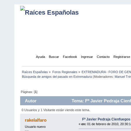
Inicio
Ayuda
Buscar
Facebook
Ingresar
Contacto
Registrarse
Raíces Españolas
»
Foros Regionales
»
EXTREMADURA - FORO DE GE
Búsqueda de amigos del pasado en Extremadura
(Moderadores:
Manuel Tri
Páginas: [
1
]
Autor
Tema: Fº Javier Pedraja Cien
0 Usuarios y 1 Visitante están viendo este tema.
Fº Javier Pedraja Cienfuegos
rakelalfaro
«
en:
01 de febrero de 2010, 20:30:1
Usuario nuevo