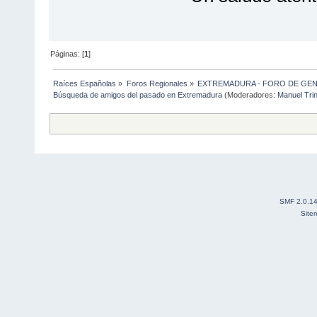
Páginas: [
1
]
Raíces Españolas
»
Foros Regionales
»
EXTREMADURA - FORO DE GE
Búsqueda de amigos del pasado en Extremadura
(Moderadores:
Manuel Tri
SMF 2.0.1
Site