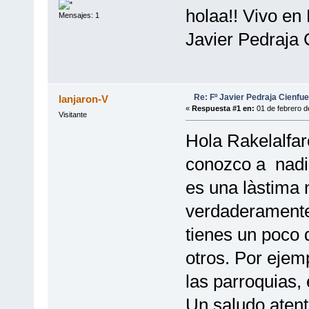
holaa!! Vivo en 
Mensajes: 1
Javier Pedraja
Re: Fº Javier Pedraja Cienfu
lanjaron-V
«
Respuesta #1 en:
01 de febrero d
Visitante
Hola Rakelalfar
conozco a nadi
es una làstima 
verdaderamente 
tienes un poco 
otros. Por eje
las parroquias, 
Un saludo atent