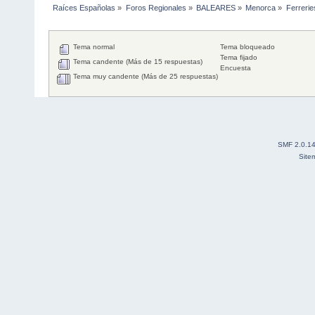
Raíces Españolas
»
Foros Regionales
»
BALEARES
»
Menorca
»
Ferrerie
Tema normal
Tema bloqueado
Tema fijado
Tema candente (Más de 15 respuestas)
Encuesta
Tema muy candente (Más de 25 respuestas)
SMF 2.0.1
Site