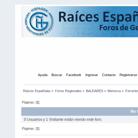
Inicio
Ayuda
Buscar
Facebook
Ingresar
Contacto
Registrarse
Raíces Españolas
»
Foros Regionales
»
BALEARES
»
Menorca
»
Ferrerie
Páginas: [
1
]
No 
0 Usuarios y 1 Visitante están viendo este foro.
Páginas: [
1
]