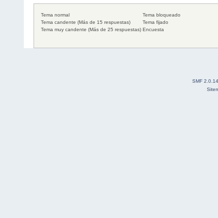
Tema normal
Tema bloqueado
Tema candente (Más de 15 respuestas)
Tema fijado
Tema muy candente (Más de 25 respuestas)
Encuesta
SMF 2.0.1
Site