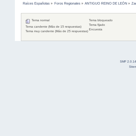
Raíces Españolas
»
Foros Regionales
»
ANTIGUO REINO DE LEÓN
»
Za
Tema normal
Tema bloqueado
Tema fijado
Tema candente (Más de 15 respuestas)
Encuesta
Tema muy candente (Más de 25 respuestas)
SMF 2.0.1
Site