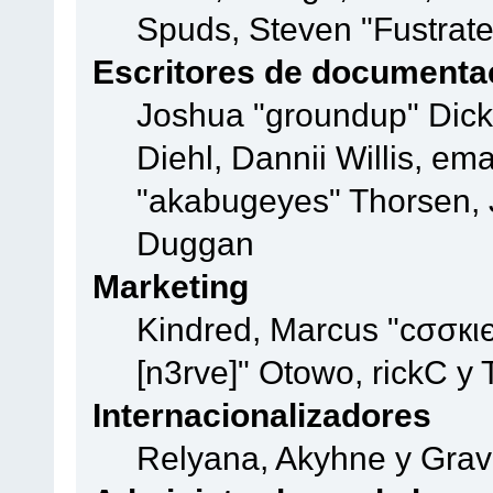
Spuds, Steven "Fustrate
Escritores de documenta
Joshua "groundup" Dicke
Diehl, Dannii Willis, e
"akabugeyes" Thorsen, J
Duggan
Marketing
Kindred, Marcus "cσσкι
[n3rve]" Otowo, rickC y
Internacionalizadores
Relyana, Akyhne y Gra