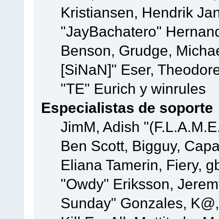
Kristiansen, Hendrik Ja
"JayBachatero" Hernand
Benson, Grudge, Michael
[SiNaN]" Eser, Theodore
"TE" Eurich y winrules
Especialistas de soporte
JimM, Adish "(F.L.A.M.E.
Ben Scott, Bigguy, Cap
Eliana Tamerin, Fiery, g
"Owdy" Eriksson, Jeremy 
Sunday" Gonzales, K@, 