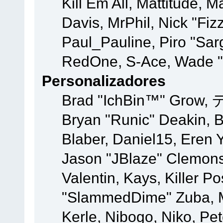
Kill Em All, Mattitude, M
Davis, MrPhil, Nick "Fiz
Paul_Pauline, Piro "Sar
RedOne, S-Ace, Wade "
Personalizadores
Brad "IchBin™" Grow, 
Bryan "Runic" Deakin, 
Blaber, Daniel15, Eren 
Jason "JBlaze" Clemons
Valentin, Kays, Killer P
"SlammedDime" Zuba, M
Kerle, Nibogo, Niko, Pet