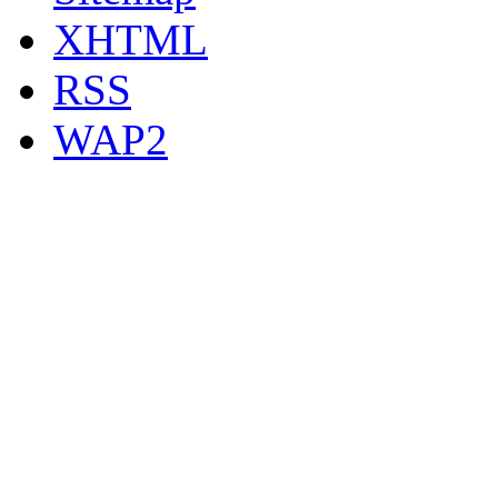
XHTML
RSS
WAP2