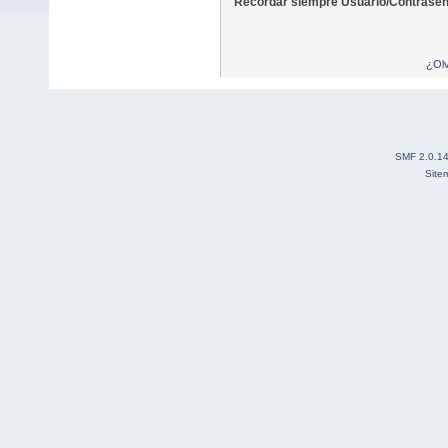
Recordar siempre Usuario/Contraseñ
¿Olv
SMF 2.0.1
Site