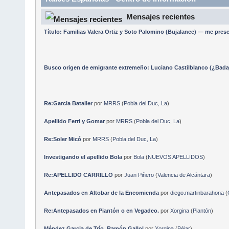
Mensajes recientes
Título: Familias Valera Ortiz y Soto Palomino (Bujalance) — me pre
Busco origen de emigrante extremeño: Luciano Castilblanco (¿Badaj
Re:Garcia Bataller
por
MRRS
(
Pobla del Duc, La
)
Apellido Ferri y Gomar
por
MRRS
(
Pobla del Duc, La
)
Re:Soler Micó
por
MRRS
(
Pobla del Duc, La
)
Investigando el apellido Bola
por
Bola
(
NUEVOS APELLIDOS
)
Re:APELLIDO CARRILLO
por
Juan Piñero
(
Valencia de Alcántara
)
Antepasados en Altobar de la Encomienda
por
diego.martinbarahona
(
Re:Antepasados en Piantón o en Vegadeo.
por
Xorgina
(
Piantón
)
Méndez Garcia de Trío. Ramón Gallol
por
Xorgina
(
Béjar
)