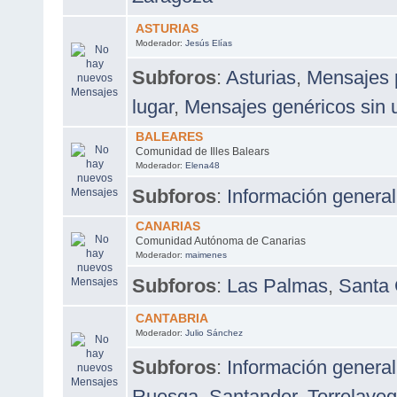
ASTURIAS
Moderador:
Jesús Elías
Subforos
:
Asturias
,
Mensajes p
lugar
,
Mensajes genéricos sin u
BALEARES
Comunidad de Illes Balears
Moderador:
Elena48
Subforos
:
Información general
CANARIAS
Comunidad Autónoma de Canarias
Moderador:
maimenes
Subforos
:
Las Palmas
,
Santa 
CANTABRIA
Moderador:
Julio Sánchez
Subforos
:
Información general
Ruesga
,
Santander
,
Torrelave