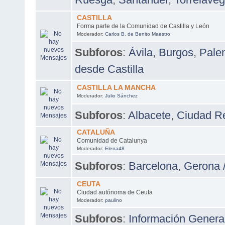
CASTILLA
Forma parte de la Comunidad de Castilla y León
Moderador:
Carlos B. de Benito Maestro
Subforos
:
Ávila
,
Burgos
,
Pale
desde Castilla
CASTILLA LA MANCHA
Moderador:
Julio Sánchez
Subforos
:
Albacete
,
Ciudad R
CATALUÑA
Comunidad de Catalunya
Moderador:
Elena48
Subforos
:
Barcelona
,
Gerona 
CEUTA
Ciudad autónoma de Ceuta
Moderador:
paulino
Subforos
:
Información Genera