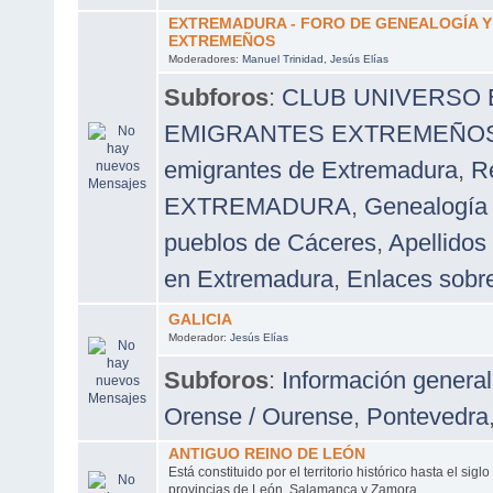
EXTREMADURA - FORO DE GENEALOGÍA 
EXTREMEÑOS
Moderadores:
Manuel Trinidad
,
Jesús Elías
Subforos
:
CLUB UNIVERSO
EMIGRANTES EXTREMEÑOS A
emigrantes de Extremadura
,
R
EXTREMADURA
,
Genealogía 
pueblos de Cáceres
,
Apellidos
en Extremadura
,
Enlaces sobr
GALICIA
Moderador:
Jesús Elías
Subforos
:
Información general
Orense / Ourense
,
Pontevedra
ANTIGUO REINO DE LEÓN
Está constituido por el territorio histórico hasta el sigl
provincias de León, Salamanca y Zamora