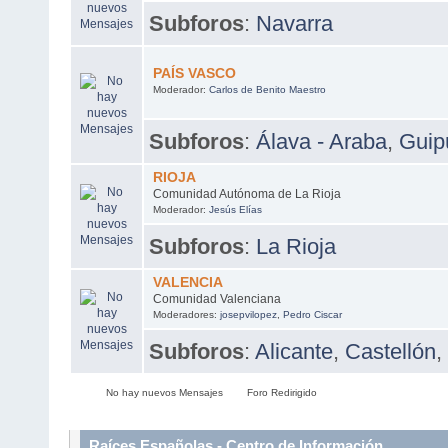
Subforos
:
Navarra
PAÍS VASCO
Moderador:
Carlos de Benito Maestro
Subforos
:
Álava - Araba
,
Guip
RIOJA
Comunidad Autónoma de La Rioja
Moderador:
Jesús Elías
Subforos
:
La Rioja
VALENCIA
Comunidad Valenciana
Moderadores:
josepvilopez
,
Pedro Ciscar
Subforos
:
Alicante
,
Castellón
,
No hay nuevos Mensajes
Foro Redirigido
Raíces Españolas - Centro de Información