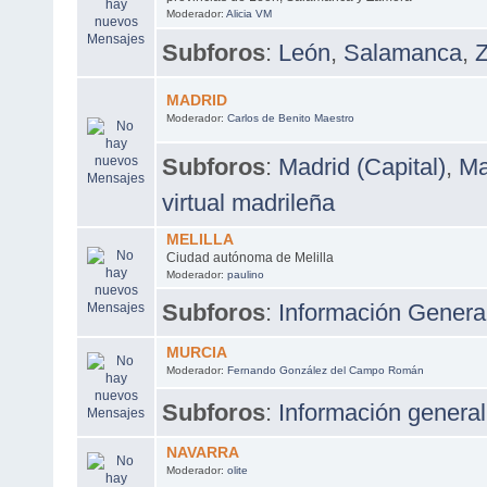
Moderador:
Alicia VM
Subforos
:
León
,
Salamanca
,
MADRID
Moderador:
Carlos de Benito Maestro
Subforos
:
Madrid (Capital)
,
Ma
virtual madrileña
MELILLA
Ciudad autónoma de Melilla
Moderador:
paulino
Subforos
:
Información Genera
MURCIA
Moderador:
Fernando González del Campo Román
Subforos
:
Información general
NAVARRA
Moderador:
olite