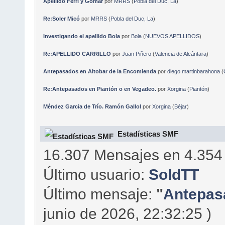
Apellido Ferri y Gomar
por
MRRS
(
Pobla del Duc, La
)
Re:Soler Micó
por
MRRS
(
Pobla del Duc, La
)
Investigando el apellido Bola
por
Bola
(
NUEVOS APELLIDOS
)
Re:APELLIDO CARRILLO
por
Juan Piñero
(
Valencia de Alcántara
)
Antepasados en Altobar de la Encomienda
por
diego.martinbarahona
(
Re:Antepasados en Piantón o en Vegadeo.
por
Xorgina
(
Piantón
)
Méndez Garcia de Trío. Ramón Gallol
por
Xorgina
(
Béjar
)
Estadísticas SMF
16.307 Mensajes en 4.354
Último usuario:
SoldTT
Último mensaje:
"
Antepasa
junio de 2026, 22:32:25 )