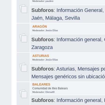
Moderador:
paulino
Subforos
:
Información General
,
Jaén
,
Málaga
,
Sevilla
ARAGÓN
Moderador:
Jesús Elías
Subforos
:
Información general
,
Zaragoza
ASTURIAS
Moderador:
Jesús Elías
Subforos
:
Asturias
,
Mensajes po
Mensajes genéricos sin ubicació
BALEARES
Comunidad de Illes Balears
Moderador:
Elena48
Subforos
:
Información general
,