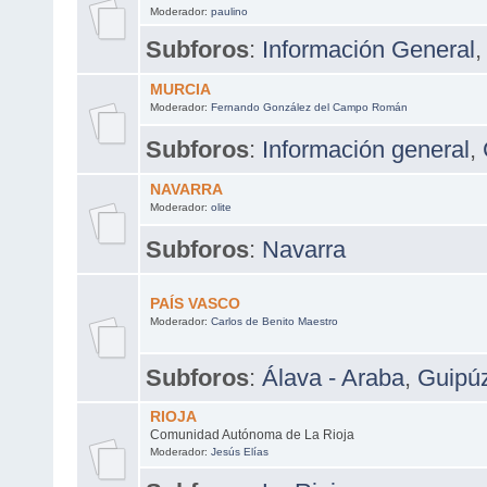
Moderador:
paulino
Subforos
:
Información General
MURCIA
Moderador:
Fernando González del Campo Román
Subforos
:
Información general
,
NAVARRA
Moderador:
olite
Subforos
:
Navarra
PAÍS VASCO
Moderador:
Carlos de Benito Maestro
Subforos
:
Álava - Araba
,
Guipú
RIOJA
Comunidad Autónoma de La Rioja
Moderador:
Jesús Elías