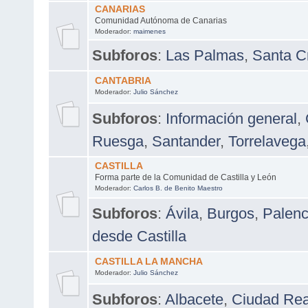
CANARIAS
Comunidad Autónoma de Canarias
Moderador:
maimenes
Subforos
:
Las Palmas
,
Santa Cr
CANTABRIA
Moderador:
Julio Sánchez
Subforos
:
Información general
,
Ruesga
,
Santander
,
Torrelavega
CASTILLA
Forma parte de la Comunidad de Castilla y León
Moderador:
Carlos B. de Benito Maestro
Subforos
:
Ávila
,
Burgos
,
Palenc
desde Castilla
CASTILLA LA MANCHA
Moderador:
Julio Sánchez
Subforos
:
Albacete
,
Ciudad Rea