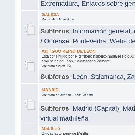
Extremadura
,
Enlaces sobre ge
GALICIA
Moderador:
Jesús Elías
Subforos
:
Información general
,
/ Ourense
,
Pontevedra
,
Webs de
ANTIGUO REINO DE LEÓN
Está constituido por el territorio histórico hasta el siglo X
provincias de León, Salamanca y Zamora
Moderador:
Alicia VM
Subforos
:
León
,
Salamanca
,
Za
MADRID
Moderador:
Carlos de Benito Maestro
Subforos
:
Madrid (Capital)
,
Madr
virtual madrileña
MELILLA
Ciudad autónoma de Melilla