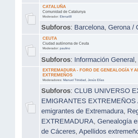
CATALUÑA
Comunidad de Catalunya
Moderador:
Elena48
Subforos
:
Barcelona
,
Gerona / 
CEUTA
Ciudad autónoma de Ceuta
Moderador:
paulino
Subforos
:
Información General
EXTREMADURA - FORO DE GENEALOGÍA Y 
EXTREMEÑOS
Moderadores:
Manuel Trinidad
,
Jesús Elías
Subforos
:
CLUB UNIVERSO 
EMIGRANTES EXTREMEÑOS A 
emigrantes de Extremadura
,
Reg
EXTREMADURA
,
Genealogía e
de Cáceres
,
Apellidos extremeñ