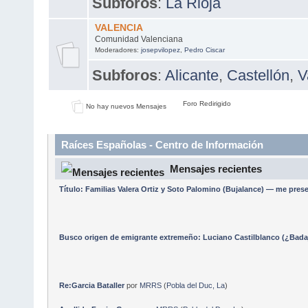
Subforos
:
La Rioja
VALENCIA
Comunidad Valenciana
Moderadores:
josepvilopez
,
Pedro Ciscar
Subforos
:
Alicante
,
Castellón
,
V
Foro Redirigido
No hay nuevos Mensajes
Raíces Españolas - Centro de Información
Mensajes recientes
Título: Familias Valera Ortiz y Soto Palomino (Bujalance) — me pre
Busco origen de emigrante extremeño: Luciano Castilblanco (¿Badaj
Re:Garcia Bataller
por
MRRS
(
Pobla del Duc, La
)