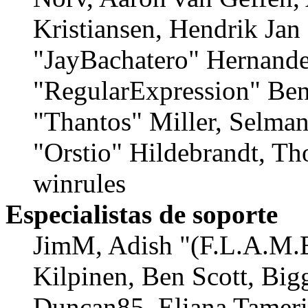
Kristiansen, Hendrik Jan
"JayBachatero" Hernande
"RegularExpression" Ben
"Thantos" Miller, Selma
"Orstio" Hildebrandt, Th
winrules
Especialistas de soporte
JimM, Adish "(F.L.A.M.E
Kilpinen, Ben Scott, Big
Duncan85, Eliana Tamerin