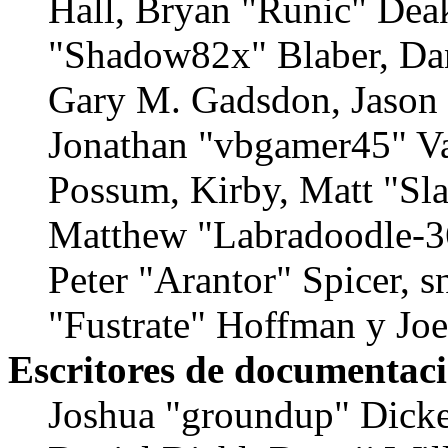
Hall, Bryan "Runic" Deak
"Shadow82x" Blaber, Dan
Gary M. Gadsdon, Jason 
Jonathan "vbgamer45" Val
Possum, Kirby, Matt "S
Matthew "Labradoodle-36
Peter "Arantor" Spicer, 
"Fustrate" Hoffman y Jo
Escritores de documentac
Joshua "groundup" Dicke