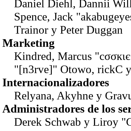
Daniel Diehl, Dannii Wil
Spence, Jack "akabugeyes
Trainor y Peter Duggan
Marketing
Kindred, Marcus "cσσкιє
"[n3rve]" Otowo, rickC 
Internacionalizadores
Relyana, Akyhne y Grav
Administradores de los se
Derek Schwab y Liroy "