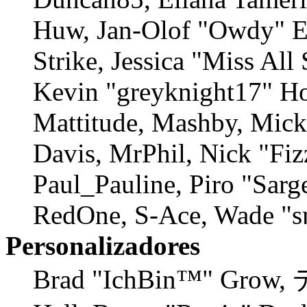
Huw, Jan-Olof "Owdy" Er
Strike, Jessica "Miss Al
Kevin "greyknight17" Ho
Mattitude, Mashby, Mick 
Davis, MrPhil, Nick "Fiz
Paul_Pauline, Piro "Sarg
RedOne, S-Ace, Wade "s
Personalizadores
Brad "IchBin™" Grow,