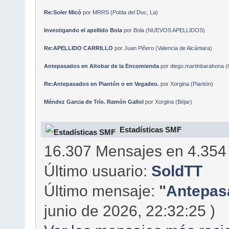
Re:Soler Micó
por
MRRS
(
Pobla del Duc, La
)
Investigando el apellido Bola
por
Bola
(
NUEVOS APELLIDOS
)
Re:APELLIDO CARRILLO
por
Juan Piñero
(
Valencia de Alcántara
)
Antepasados en Altobar de la Encomienda
por
diego.martinbarahona
(
Re:Antepasados en Piantón o en Vegadeo.
por
Xorgina
(
Piantón
)
Méndez Garcia de Trío. Ramón Gallol
por
Xorgina
(
Béjar
)
Estadísticas SMF
16.307 Mensajes en 4.354
Último usuario:
SoldTT
Último mensaje:
"
Antepasa
junio de 2026, 22:32:25 )