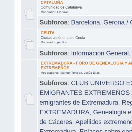
CATALUÑA
Comunidad de Catalunya
Moderador:
Elena48
Subforos
:
Barcelona
,
Gerona / 
CEUTA
Ciudad autónoma de Ceuta
Moderador:
paulino
Subforos
:
Información General
EXTREMADURA - FORO DE GENEALOGÍA Y 
EXTREMEÑOS
Moderadores:
Manuel Trinidad
,
Jesús Elías
Subforos
:
CLUB UNIVERSO 
EMIGRANTES EXTREMEÑOS A 
emigrantes de Extremadura
,
Reg
EXTREMADURA
,
Genealogía e
de Cáceres
,
Apellidos extremeñ
Extremadura
,
Enlaces sobre ge