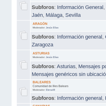
Subforos
:
Información General
,
Jaén
,
Málaga
,
Sevilla
ARAGÓN
Moderador:
Jesús Elías
Subforos
:
Información general
,
Zaragoza
ASTURIAS
Moderador:
Jesús Elías
Subforos
:
Asturias
,
Mensajes po
Mensajes genéricos sin ubicació
BALEARES
Comunidad de Illes Balears
Moderador:
Elena48
Subforos
:
Información general
,