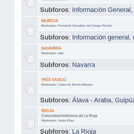
Subforos
:
Información General
MURCIA
Moderador:
Fernando González del Campo Román
Subforos
:
Información general
,
NAVARRA
Moderador:
olite
Subforos
:
Navarra
PAÍS VASCO
Moderador:
Carlos de Benito Maestro
Subforos
:
Álava - Araba
,
Guipú
RIOJA
Comunidad Autónoma de La Rioja
Moderador:
Jesús Elías
Subforos
:
La Rioja