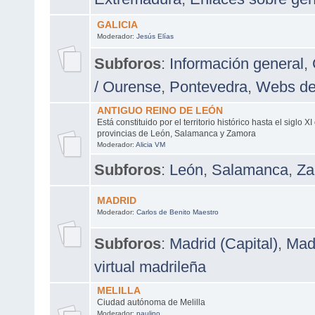
GALICIA
Moderador:
Jesús Elías
Subforos
:
Información general
,
/ Ourense
,
Pontevedra
,
Webs de
ANTIGUO REINO DE LEÓN
Está constituido por el territorio histórico hasta el siglo X
provincias de León, Salamanca y Zamora
Moderador:
Alicia VM
Subforos
:
León
,
Salamanca
,
Za
MADRID
Moderador:
Carlos de Benito Maestro
Subforos
:
Madrid (Capital)
,
Madr
virtual madrileña
MELILLA
Ciudad autónoma de Melilla
Moderador:
paulino