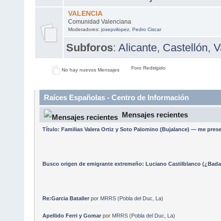
VALENCIA
Comunidad Valenciana
Moderadores:
josepvilopez
,
Pedro Ciscar
Subforos
:
Alicante
,
Castellón
,
V
Foro Redirigido
No hay nuevos Mensajes
Raíces Españolas - Centro de Información
Mensajes recientes
Título: Familias Valera Ortiz y Soto Palomino (Bujalance) — me pre
Busco origen de emigrante extremeño: Luciano Castilblanco (¿Badaj
Re:Garcia Bataller
por
MRRS
(
Pobla del Duc, La
)
Apellido Ferri y Gomar
por
MRRS
(
Pobla del Duc, La
)