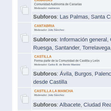
CANARIAS
Comunidad Autónoma de Canarias
Moderador:
maimenes
Subforos
:
Las Palmas
,
Santa Cr
CANTABRIA
Moderador:
Julio Sánchez
Subforos
:
Información general
,
Ruesga
,
Santander
,
Torrelavega
CASTILLA
Forma parte de la Comunidad de Castilla y León
Moderador:
Carlos B. de Benito Maestro
Subforos
:
Ávila
,
Burgos
,
Palenc
desde Castilla
CASTILLA LA MANCHA
Moderador:
Julio Sánchez
Subforos
:
Albacete
,
Ciudad Rea