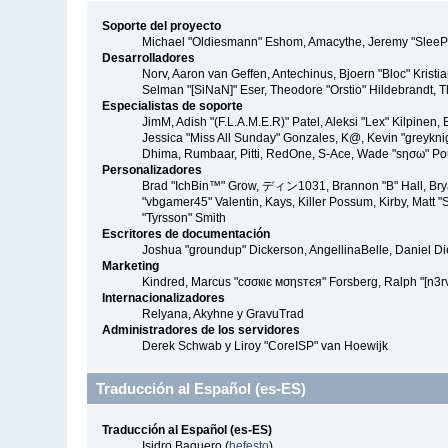
Soporte del proyecto
Michael "Oldiesmann" Eshom, Amacythe, Jeremy "SleePy
Desarrolladores
Norv, Aaron van Geffen, Antechinus, Bjoern "Bloc" Kris
Selman "[SiNaN]" Eser, Theodore "Orstio" Hildebrandt, T
Especialistas de soporte
JimM, Adish "(F.L.A.M.E.R)" Patel, Aleksi "Lex" Kilpinen
Jessica "Miss All Sunday" Gonzales, K@, Kevin "greyknight
Dhima, Rumbaar, Pitti, RedOne, S-Ace, Wade "sησω" Po
Personalizadores
Brad "IchBin™" Grow, ディン1031, Brannon "B" Hall, Bryan
"vbgamer45" Valentin, Kays, Killer Possum, Kirby, Matt
"Tyrsson" Smith
Escritores de documentación
Joshua "groundup" Dickerson, AngellinaBelle, Daniel D
Marketing
Kindred, Marcus "cσσкιє мσηѕтєя" Forsberg, Ralph "[n3r
Internacionalizadores
Relyana, Akyhne y GravuTrad
Administradores de los servidores
Derek Schwab y Liroy "CoreISP" van Hoewijk
Traducción al Español (es-ES)
Traducción al Español (es-ES)
Isidro Baquero (
hefesto
)