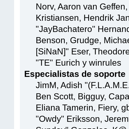
Norv, Aaron van Geffen,
Kristiansen, Hendrik Ja
"JayBachatero" Hernand
Benson, Grudge, Michael
[SiNaN]" Eser, Theodore
"TE" Eurich y winrules
Especialistas de soporte
JimM, Adish "(F.L.A.M.E.
Ben Scott, Bigguy, Cap
Eliana Tamerin, Fiery, g
"Owdy" Eriksson, Jeremy 