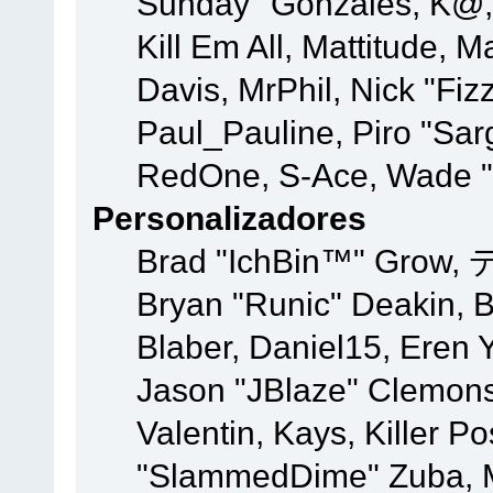
Sunday" Gonzales, K@, 
Kill Em All, Mattitude, M
Davis, MrPhil, Nick "Fiz
Paul_Pauline, Piro "Sar
RedOne, S-Ace, Wade "
Personalizadores
Brad "IchBin™" Grow, 
Bryan "Runic" Deakin, 
Blaber, Daniel15, Eren 
Jason "JBlaze" Clemons
Valentin, Kays, Killer P
"SlammedDime" Zuba, M