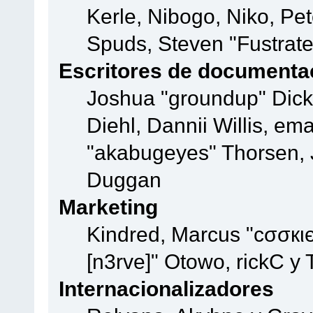
Kerle, Nibogo, Niko, Pet
Spuds, Steven "Fustrate
Escritores de documenta
Joshua "groundup" Dicke
Diehl, Dannii Willis, e
"akabugeyes" Thorsen, J
Duggan
Marketing
Kindred, Marcus "cσσкι
[n3rve]" Otowo, rickC y
Internacionalizadores