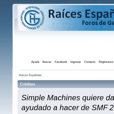
Inicio
Ayuda
Buscar
Facebook
Ingresar
Contacto
Registrarse
Raíces Españolas
Créditos
Simple Machines quiere dar
ayudado a hacer de SMF 2.