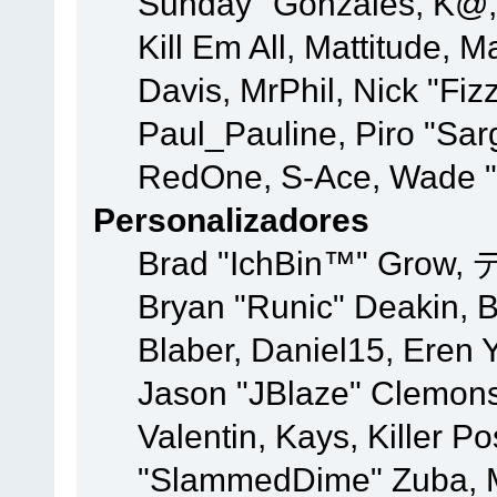
Sunday" Gonzales, K@, 
Kill Em All, Mattitude, M
Davis, MrPhil, Nick "Fiz
Paul_Pauline, Piro "Sar
RedOne, S-Ace, Wade "
Personalizadores
Brad "IchBin™" Grow, 
Bryan "Runic" Deakin, 
Blaber, Daniel15, Eren 
Jason "JBlaze" Clemons
Valentin, Kays, Killer P
"SlammedDime" Zuba, M