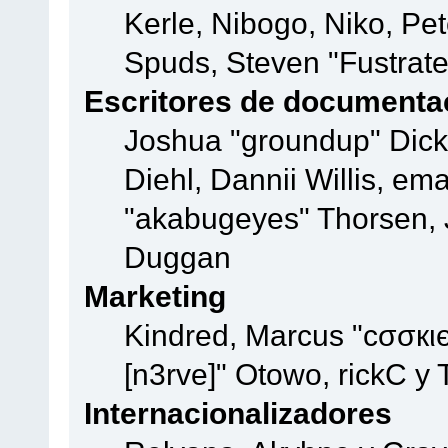
Kerle, Nibogo, Niko, Pet
Spuds, Steven "Fustrate
Escritores de documenta
Joshua "groundup" Dicke
Diehl, Dannii Willis, e
"akabugeyes" Thorsen, J
Duggan
Marketing
Kindred, Marcus "cσσкι
[n3rve]" Otowo, rickC y
Internacionalizadores