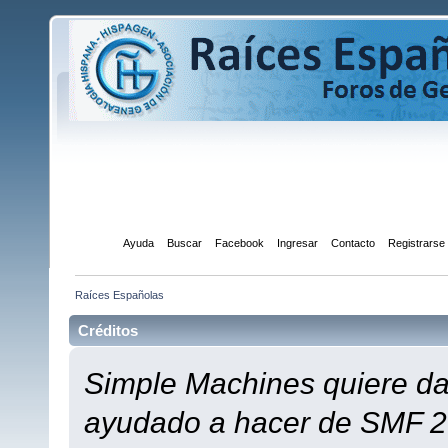
Inicio
Ayuda
Buscar
Facebook
Ingresar
Contacto
Registrarse
Raíces Españolas
Créditos
Simple Machines quiere dar
ayudado a hacer de SMF 2.