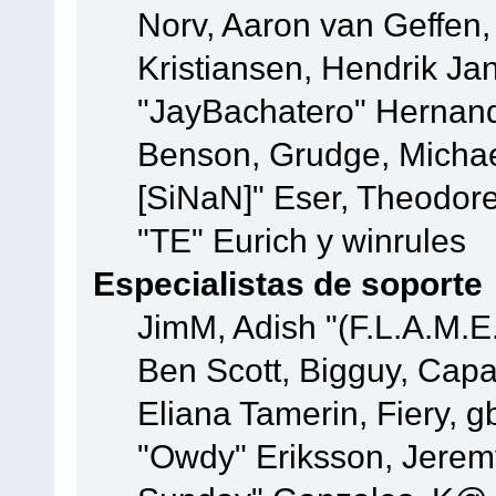
Norv, Aaron van Geffen,
Kristiansen, Hendrik Ja
"JayBachatero" Hernand
Benson, Grudge, Michael
[SiNaN]" Eser, Theodore
"TE" Eurich y winrules
Especialistas de soporte
JimM, Adish "(F.L.A.M.E.
Ben Scott, Bigguy, Cap
Eliana Tamerin, Fiery, g
"Owdy" Eriksson, Jeremy 