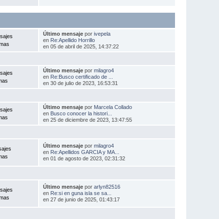
Último mensaje
por
ivepela
sajes
en
Re:Apellido Horrillo
emas
en 05 de abril de 2025, 14:37:22
Último mensaje
por
milagro4
sajes
en
Re:Busco certificado de ...
mas
en 30 de julio de 2023, 16:53:31
Último mensaje
por
Marcela Collado
sajes
en
Busco conocer la histori...
mas
en 25 de diciembre de 2023, 13:47:55
Último mensaje
por
milagro4
sajes
en
Re:Apellidos GARCIA y MA...
mas
en 01 de agosto de 2023, 02:31:32
Último mensaje
por
arlyn82516
sajes
en
Re:si en guna isla se sa...
emas
en 27 de junio de 2025, 01:43:17