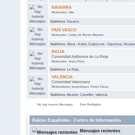
NAVARRA
Moderador:
olite
Subforos
:
Navarra
PAÍS VASCO
Moderador:
Carlos de Benito Maestro
Subforos
:
Álava - Araba
,
Guipúzcoa - Gipuzkoa
,
Vizcaya
RIOJA
Comunidad Autónoma de La Rioja
Moderador:
Jesús Elías
Subforos
:
La Rioja
VALENCIA
Comunidad Valenciana
Moderadores:
josepvilopez
,
Pedro Ciscar
Subforos
:
Alicante
,
Castellón
,
Valencia
No hay nuevos Mensajes
Foro Redirigido
Raíces Españolas - Centro de Información
Mensajes recientes