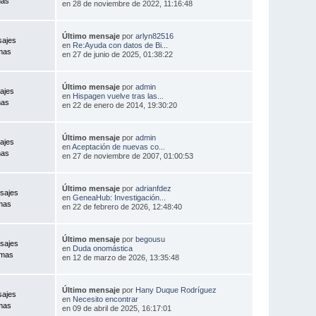
mas
en 28 de noviembre de 2022, 11:16:48
Último mensaje
por
arlyn82516
sajes
en
Re:Ayuda con datos de Bi...
mas
en 27 de junio de 2025, 01:38:22
Último mensaje
por
admin
ajes
en
Hispagen vuelve tras las...
mas
en 22 de enero de 2014, 19:30:20
Último mensaje
por
admin
ajes
en
Aceptación de nuevas co...
mas
en 27 de noviembre de 2007, 01:00:53
Último mensaje
por
adrianfdez
sajes
en
GeneaHub: Investigación...
mas
en 22 de febrero de 2026, 12:48:40
Último mensaje
por
begousu
sajes
en
Duda onomástica
emas
en 12 de marzo de 2026, 13:35:48
Último mensaje
por
Hany Duque Rodríguez
sajes
en
Necesito encontrar
mas
en 09 de abril de 2025, 16:17:01