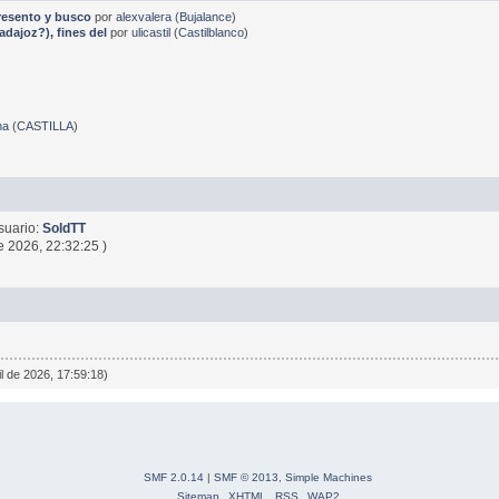
presento y busco
por
alexvalera
(
Bujalance
)
dajoz?), fines del
por
ulicastil
(
Castilblanco
)
na
(
CASTILLA
)
suario:
SoldTT
e 2026, 22:32:25 )
il de 2026, 17:59:18)
SMF 2.0.14
|
SMF © 2013
,
Simple Machines
Sitemap
XHTML
RSS
WAP2