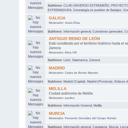
Subforos
:
CLUB UNIVERSO EXTREMEÑO
,
PROYECTO 
EXTREMADURA
,
Genealogía en pueblos de Badajoz
,
Gen
GALICIA
Moderador:
Jesús Elías
Subforos
:
Información general
,
Cuestiones generales
,
Co
ANTIGUO REINO DE LEÓN
Está constituido por el territorio histórico hasta e
Zamora
Moderador:
Alicia VM
Subforos
:
León
,
Salamanca
,
Zamora
MADRID
Moderador:
Carlos de Benito Maestro
Subforos
:
Madrid (Capital)
,
Madrid (Provincia)
,
Enlaces d
MELILLA
Ciudad autónoma de Melilla
Moderador:
paulino
Subforos
:
Información General
,
Melilla
MURCIA
Moderador:
Fernando González del Campo Román
Subforos
:
Información general
,
Cartagena
,
Murcia
,
Lorc