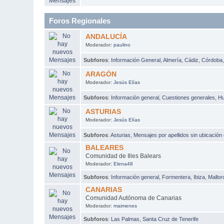
Foros Regionales
ANDALUCÍA
Moderador:
paulino
Subforos
:
Información General
,
Almería
,
Cádiz
,
Córdoba
ARAGÓN
Moderador:
Jesús Elías
Subforos
:
Información general
,
Cuestiones generales
,
H
ASTURIAS
Moderador:
Jesús Elías
Subforos
:
Asturias
,
Mensajes por apellidos sin ubicación
BALEARES
Comunidad de Illes Balears
Moderador:
Elena48
Subforos
:
Información general
,
Formentera
,
Ibiza
,
Mallor
CANARIAS
Comunidad Autónoma de Canarias
Moderador:
maimenes
Subforos
:
Las Palmas
,
Santa Cruz de Tenerife