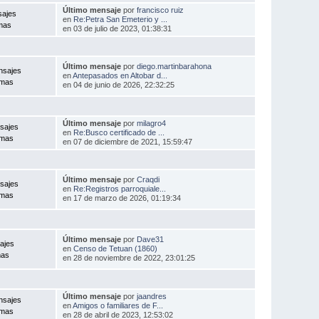
Último mensaje
por
francisco ruiz
sajes
en
Re:Petra San Emeterio y ...
mas
en 03 de julio de 2023, 01:38:31
Último mensaje
por
diego.martinbarahona
nsajes
en
Antepasados en Altobar d...
emas
en 04 de junio de 2026, 22:32:25
Último mensaje
por
milagro4
sajes
en
Re:Busco certificado de ...
emas
en 07 de diciembre de 2021, 15:59:47
Último mensaje
por
Craqdi
sajes
en
Re:Registros parroquiale...
emas
en 17 de marzo de 2026, 01:19:34
Último mensaje
por
Dave31
ajes
en
Censo de Tetuan (1860)
mas
en 28 de noviembre de 2022, 23:01:25
Último mensaje
por
jaandres
nsajes
en
Amigos o familiares de F...
emas
en 28 de abril de 2023, 12:53:02