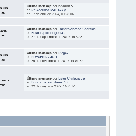
Último mensaje
por lanjaron-V
sajes
en
Re:Apellidos MACAYA y ...
mas
en 17 de abril de 2024, 09:28:06
Último mensaje
por
Tamara Alarcon Cabrales
sajes
en
Busco apellido Iglesias ...
mas
en 27 de septiembre de 2019, 19:32:31
Último mensaje
por
Diego75
sajes
en
PRESENTACION
mas
en 29 de noviembre de 2019, 19:01:52
Último mensaje
por
Ester C villagarcia
nsajes
en
Busco mis Familiares Ant...
emas
en 22 de mayo de 2022, 15:26:51