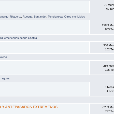
70 Men
45 Te
amargo
,
Riotuerto
,
Ruesga
,
Santander
,
Torrelavega
,
Otros municipios
2.899 Me
833 T
lid
,
Americanos desde Castilla
300 Men
182 T
Toledo
259 Men
125 T
rragona
6 Mens
4 Te
A Y ANTEPASADOS EXTREMEÑOS
7.289 Me
797 T