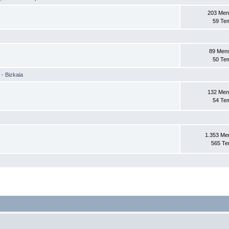
203 Men
59 Te
89 Men
50 Te
 - Bizkaia
132 Men
54 Te
1.353 Me
565 T