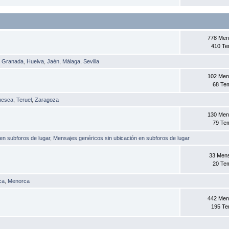
778 Men
410 T
,
Granada
,
Huelva
,
Jaén
,
Málaga
,
Sevilla
102 Men
68 Te
uesca
,
Teruel
,
Zaragoza
130 Men
79 Te
 en subforos de lugar
,
Mensajes genéricos sin ubicación en subforos de lugar
33 Men
20 Te
ca
,
Menorca
442 Men
195 T