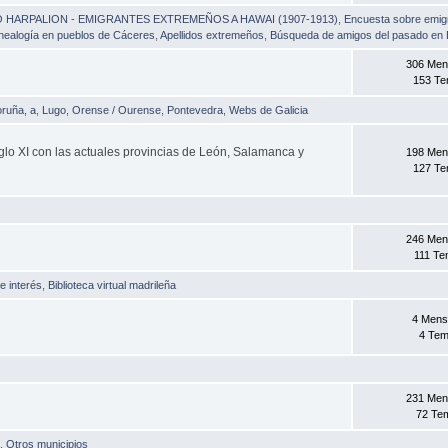
HARPALION - EMIGRANTES EXTREMEÑOS A HAWAI (1907-1913)
,
Encuesta sobre emig
ealogía en pueblos de Cáceres
,
Apellidos extremeños
,
Búsqueda de amigos del pasado en
306 Men
153 T
ruña, a
,
Lugo
,
Orense / Ourense
,
Pontevedra
,
Webs de Galicia
l siglo XI con las actuales provincias de León, Salamanca y
198 Men
127 T
246 Men
111 T
e interés
,
Biblioteca virtual madrileña
4 Mens
4 Te
231 Men
72 Te
a
,
Otros municipios