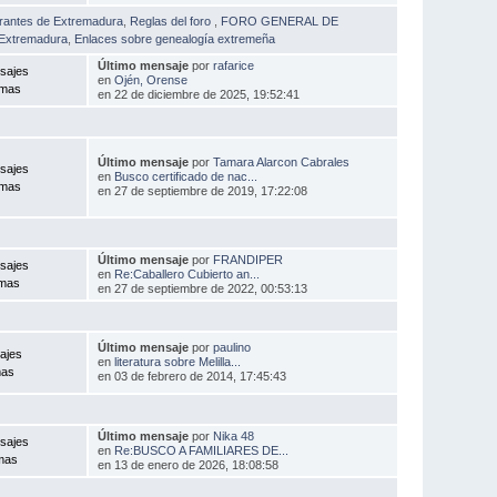
rantes de Extremadura
,
Reglas del foro
,
FORO GENERAL DE
 Extremadura
,
Enlaces sobre genealogía extremeña
Último mensaje
por
rafarice
sajes
en
Ojén, Orense
emas
en 22 de diciembre de 2025, 19:52:41
Último mensaje
por
Tamara Alarcon Cabrales
sajes
en
Busco certificado de nac...
emas
en 27 de septiembre de 2019, 17:22:08
Último mensaje
por
FRANDIPER
sajes
en
Re:Caballero Cubierto an...
emas
en 27 de septiembre de 2022, 00:53:13
Último mensaje
por
paulino
ajes
en
literatura sobre Melilla...
mas
en 03 de febrero de 2014, 17:45:43
Último mensaje
por
Nika 48
sajes
en
Re:BUSCO A FAMILIARES DE...
mas
en 13 de enero de 2026, 18:08:58