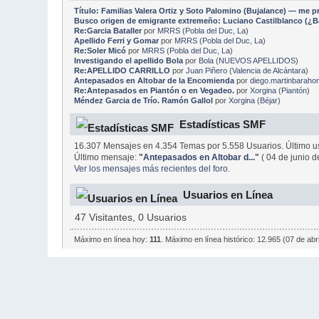
Título: Familias Valera Ortiz y Soto Palomino (Bujalance) — me 
Busco origen de emigrante extremeño: Luciano Castilblanco (¿Ba
Re:Garcia Bataller
por
MRRS
(
Pobla del Duc, La
)
Apellido Ferri y Gomar
por
MRRS
(
Pobla del Duc, La
)
Re:Soler Micó
por
MRRS
(
Pobla del Duc, La
)
Investigando el apellido Bola
por
Bola
(
NUEVOS APELLIDOS
)
Re:APELLIDO CARRILLO
por
Juan Piñero
(
Valencia de Alcántara
)
Antepasados en Altobar de la Encomienda
por
diego.martinbaraho
Re:Antepasados en Piantón o en Vegadeo.
por
Xorgina
(
Piantón
)
Méndez Garcia de Trío. Ramón Gallol
por
Xorgina
(
Béjar
)
Estadísticas SMF
16.307 Mensajes en 4.354 Temas por 5.558 Usuarios. Último u
Último mensaje:
"
Antepasados en Altobar d...
"
( 04 de junio d
Ver los mensajes más recientes del foro.
Usuarios en Línea
47 Visitantes, 0 Usuarios
Máximo en línea hoy:
111
. Máximo en línea histórico: 12.965 (07 de abr