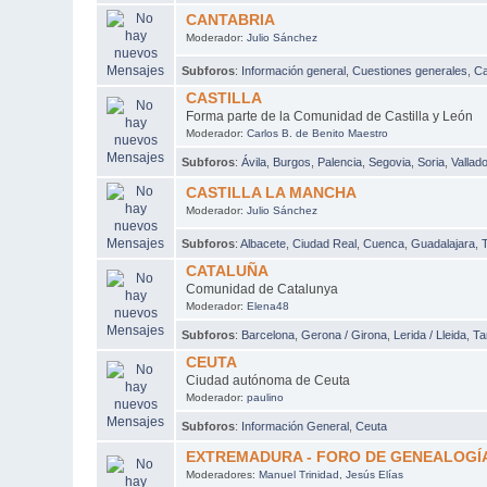
CANTABRIA
Moderador:
Julio Sánchez
Subforos
:
Información general
,
Cuestiones generales
,
C
CASTILLA
Forma parte de la Comunidad de Castilla y León
Moderador:
Carlos B. de Benito Maestro
Subforos
:
Ávila
,
Burgos
,
Palencia
,
Segovia
,
Soria
,
Vallado
CASTILLA LA MANCHA
Moderador:
Julio Sánchez
Subforos
:
Albacete
,
Ciudad Real
,
Cuenca
,
Guadalajara
,
CATALUÑA
Comunidad de Catalunya
Moderador:
Elena48
Subforos
:
Barcelona
,
Gerona / Girona
,
Lerida / Lleida
,
Ta
CEUTA
Ciudad autónoma de Ceuta
Moderador:
paulino
Subforos
:
Información General
,
Ceuta
EXTREMADURA - FORO DE GENEALOGÍ
Moderadores:
Manuel Trinidad
,
Jesús Elías