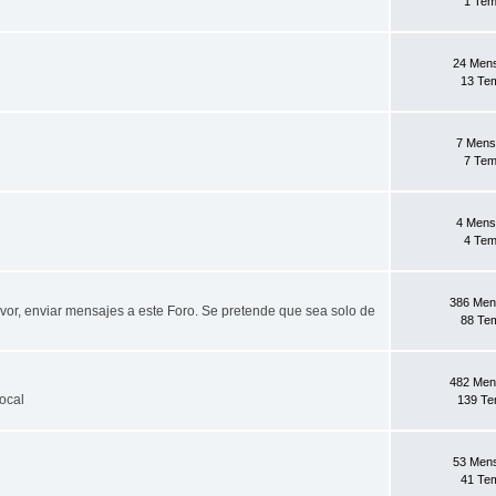
1 Te
24 Men
13 Te
7 Mens
7 Te
4 Mens
4 Te
386 Men
favor, enviar mensajes a este Foro. Se pretende que sea solo de
88 Te
482 Men
ocal
139 T
53 Men
41 Te