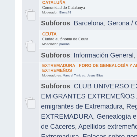
CATALUÑA
Comunidad de Catalunya
Moderador:
Elena48
Subforos
:
Barcelona
,
Gerona / 
CEUTA
Ciudad autónoma de Ceuta
Moderador:
paulino
Subforos
:
Información General
EXTREMADURA - FORO DE GENEALOGÍA Y 
EXTREMEÑOS
Moderadores:
Manuel Trinidad
,
Jesús Elías
Subforos
:
CLUB UNIVERSO 
EMIGRANTES EXTREMEÑOS A 
emigrantes de Extremadura
,
Reg
EXTREMADURA
,
Genealogía e
de Cáceres
,
Apellidos extremeñ
Extremadura
,
Enlaces sobre ge