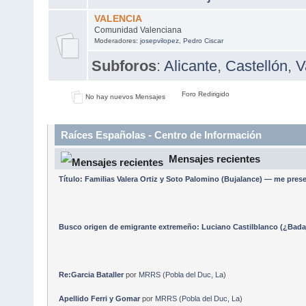
VALENCIA
Comunidad Valenciana
Moderadores:
josepvilopez
,
Pedro Ciscar
Subforos
:
Alicante
,
Castellón
,
V
Foro Redirigido
No hay nuevos Mensajes
Raíces Españolas - Centro de Información
Mensajes recientes
Título: Familias Valera Ortiz y Soto Palomino (Bujalance) — me pre
Busco origen de emigrante extremeño: Luciano Castilblanco (¿Badaj
Re:Garcia Bataller
por
MRRS
(
Pobla del Duc, La
)
Apellido Ferri y Gomar
por
MRRS
(
Pobla del Duc, La
)