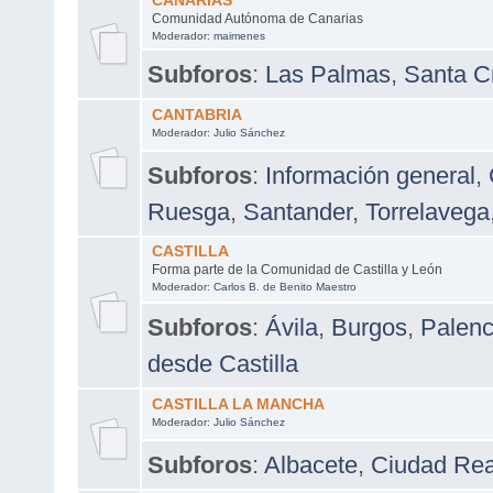
CANARIAS
Comunidad Autónoma de Canarias
Moderador:
maimenes
Subforos
:
Las Palmas
,
Santa Cr
CANTABRIA
Moderador:
Julio Sánchez
Subforos
:
Información general
,
Ruesga
,
Santander
,
Torrelavega
CASTILLA
Forma parte de la Comunidad de Castilla y León
Moderador:
Carlos B. de Benito Maestro
Subforos
:
Ávila
,
Burgos
,
Palenc
desde Castilla
CASTILLA LA MANCHA
Moderador:
Julio Sánchez
Subforos
:
Albacete
,
Ciudad Rea