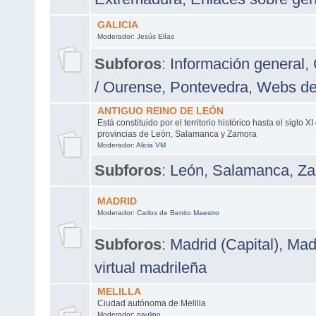
GALICIA
Moderador:
Jesús Elías
Subforos
:
Información general
,
/ Ourense
,
Pontevedra
,
Webs de
ANTIGUO REINO DE LEÓN
Está constituido por el territorio histórico hasta el siglo X
provincias de León, Salamanca y Zamora
Moderador:
Alicia VM
Subforos
:
León
,
Salamanca
,
Za
MADRID
Moderador:
Carlos de Benito Maestro
Subforos
:
Madrid (Capital)
,
Madr
virtual madrileña
MELILLA
Ciudad autónoma de Melilla
Moderador:
paulino