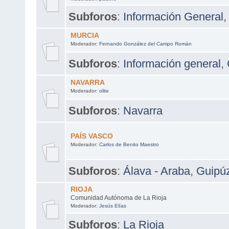
Subforos
:
Información General
MURCIA
Moderador:
Fernando González del Campo Román
Subforos
:
Información general
,
NAVARRA
Moderador:
olite
Subforos
:
Navarra
PAÍS VASCO
Moderador:
Carlos de Benito Maestro
Subforos
:
Álava - Araba
,
Guipú
RIOJA
Comunidad Autónoma de La Rioja
Moderador:
Jesús Elías
Subforos
:
La Rioja