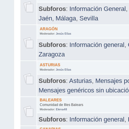
Subforos
:
Información General
,
Jaén
,
Málaga
,
Sevilla
ARAGÓN
Moderador:
Jesús Elías
Subforos
:
Información general
,
Zaragoza
ASTURIAS
Moderador:
Jesús Elías
Subforos
:
Asturias
,
Mensajes po
Mensajes genéricos sin ubicació
BALEARES
Comunidad de Illes Balears
Moderador:
Elena48
Subforos
:
Información general
,