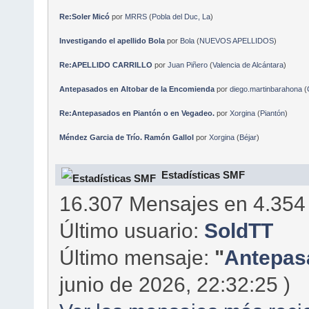
Re:Soler Micó
por
MRRS
(
Pobla del Duc, La
)
Investigando el apellido Bola
por
Bola
(
NUEVOS APELLIDOS
)
Re:APELLIDO CARRILLO
por
Juan Piñero
(
Valencia de Alcántara
)
Antepasados en Altobar de la Encomienda
por
diego.martinbarahona
(
Re:Antepasados en Piantón o en Vegadeo.
por
Xorgina
(
Piantón
)
Méndez Garcia de Trío. Ramón Gallol
por
Xorgina
(
Béjar
)
Estadísticas SMF
16.307 Mensajes en 4.354
Último usuario:
SoldTT
Último mensaje:
"
Antepasa
junio de 2026, 22:32:25 )