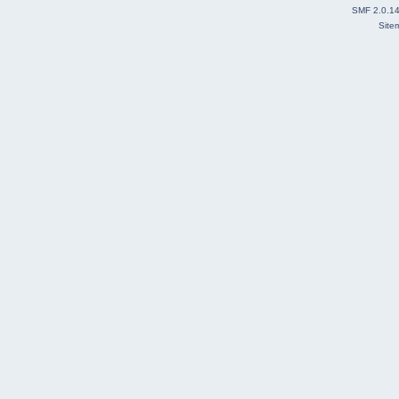
SMF 2.0.1
Site