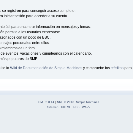
s se registren para conseguir acceso completo.
n iniciar sesión para acceder a su cuenta.
e útil para encontrar información en mensajes y temas.
ción permite a los usuarios expresarse.
sazonados con un poco de BBC.
nsajes personales entre ellos.
s miembros de un foro.
de eventos, vacaciones y cumpleaños con el calendario.
as más populares de SMF.
lte la
Wiki de Documentación de Simple Machines
y compruebe los
créditos
para 
SMF 2.0.14
|
SMF © 2013
,
Simple Machines
Sitemap
XHTML
RSS
WAP2