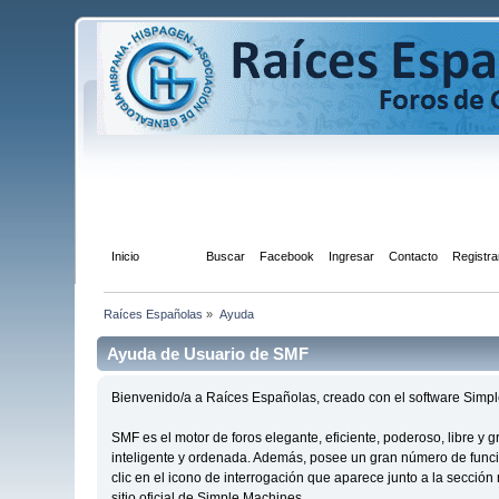
Inicio
Ayuda
Buscar
Facebook
Ingresar
Contacto
Registra
Raíces Españolas
»
Ayuda
Ayuda de Usuario de SMF
Bienvenido/a a Raíces Españolas, creado con el software Sim
SMF es el motor de foros elegante, eficiente, poderoso, libre y
inteligente y ordenada. Además, posee un gran número de func
clic en el icono de interrogación que aparece junto a la secció
sitio oficial de Simple Machines.