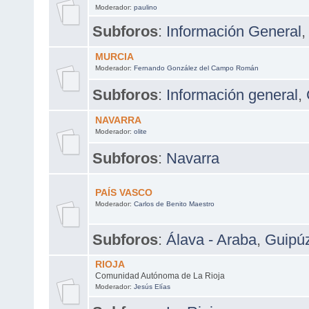
Moderador:
paulino
Subforos
:
Información General
MURCIA
Moderador:
Fernando González del Campo Román
Subforos
:
Información general
,
NAVARRA
Moderador:
olite
Subforos
:
Navarra
PAÍS VASCO
Moderador:
Carlos de Benito Maestro
Subforos
:
Álava - Araba
,
Guipú
RIOJA
Comunidad Autónoma de La Rioja
Moderador:
Jesús Elías