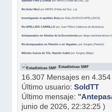
Apellido Ferri y Gomar
por
MRRS
(
Pobla del Duc, La
)
Re:Soler Micó
por
MRRS
(
Pobla del Duc, La
)
Investigando el apellido Bola
por
Bola
(
NUEVOS APELLIDOS
)
Re:APELLIDO CARRILLO
por
Juan Piñero
(
Valencia de Alcántara
)
Antepasados en Altobar de la Encomienda
por
diego.martinbarahona
(
Re:Antepasados en Piantón o en Vegadeo.
por
Xorgina
(
Piantón
)
Méndez Garcia de Trío. Ramón Gallol
por
Xorgina
(
Béjar
)
Estadísticas SMF
16.307 Mensajes en 4.354
Último usuario:
SoldTT
Último mensaje:
"
Antepasa
junio de 2026, 22:32:25 )