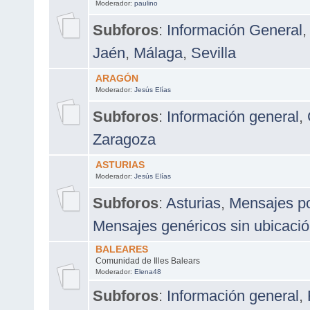
Moderador:
paulino
Subforos
:
Información General
,
Jaén
,
Málaga
,
Sevilla
ARAGÓN
Moderador:
Jesús Elías
Subforos
:
Información general
,
Zaragoza
ASTURIAS
Moderador:
Jesús Elías
Subforos
:
Asturias
,
Mensajes po
Mensajes genéricos sin ubicació
BALEARES
Comunidad de Illes Balears
Moderador:
Elena48
Subforos
:
Información general
,