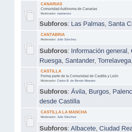
CANARIAS
Comunidad Autónoma de Canarias
Moderador:
maimenes
Subforos
:
Las Palmas
,
Santa Cr
CANTABRIA
Moderador:
Julio Sánchez
Subforos
:
Información general
,
Ruesga
,
Santander
,
Torrelavega
CASTILLA
Forma parte de la Comunidad de Castilla y León
Moderador:
Carlos B. de Benito Maestro
Subforos
:
Ávila
,
Burgos
,
Palenc
desde Castilla
CASTILLA LA MANCHA
Moderador:
Julio Sánchez
Subforos
:
Albacete
,
Ciudad Rea