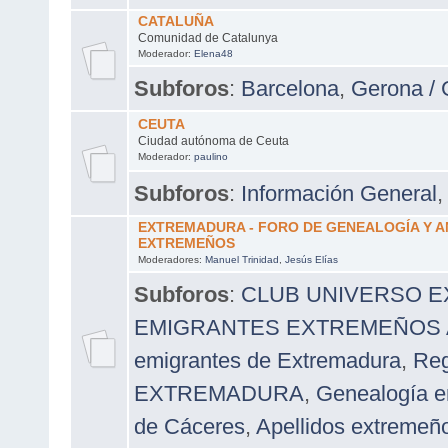
CATALUÑA
Comunidad de Catalunya
Moderador:
Elena48
Subforos
:
Barcelona
,
Gerona / 
CEUTA
Ciudad autónoma de Ceuta
Moderador:
paulino
Subforos
:
Información General
EXTREMADURA - FORO DE GENEALOGÍA Y 
EXTREMEÑOS
Moderadores:
Manuel Trinidad
,
Jesús Elías
Subforos
:
CLUB UNIVERSO 
EMIGRANTES EXTREMEÑOS A 
emigrantes de Extremadura
,
Reg
EXTREMADURA
,
Genealogía e
de Cáceres
,
Apellidos extremeñ