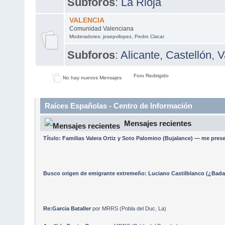
Subforos
:
La Rioja
VALENCIA
Comunidad Valenciana
Moderadores:
josepvilopez
,
Pedro Ciscar
Subforos
:
Alicante
,
Castellón
,
V
Foro Redirigido
No hay nuevos Mensajes
Raíces Españolas - Centro de Información
Mensajes recientes
Título: Familias Valera Ortiz y Soto Palomino (Bujalance) — me pre
Busco origen de emigrante extremeño: Luciano Castilblanco (¿Badaj
Re:Garcia Bataller
por
MRRS
(
Pobla del Duc, La
)