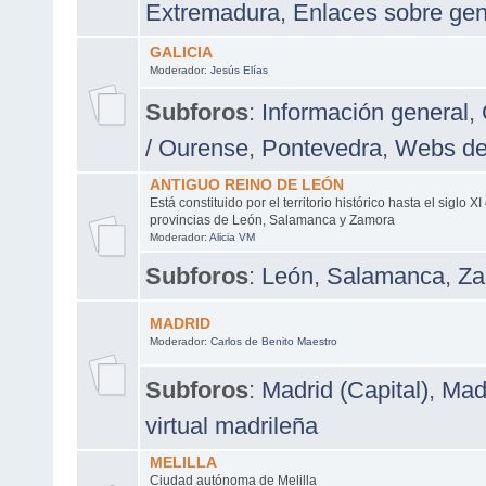
Extremadura
,
Enlaces sobre ge
GALICIA
Moderador:
Jesús Elías
Subforos
:
Información general
,
/ Ourense
,
Pontevedra
,
Webs de
ANTIGUO REINO DE LEÓN
Está constituido por el territorio histórico hasta el siglo X
provincias de León, Salamanca y Zamora
Moderador:
Alicia VM
Subforos
:
León
,
Salamanca
,
Za
MADRID
Moderador:
Carlos de Benito Maestro
Subforos
:
Madrid (Capital)
,
Madr
virtual madrileña
MELILLA
Ciudad autónoma de Melilla