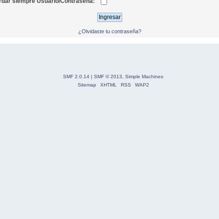
dar siempre Usuario/Contraseña:
¿Olvidaste tu contraseña?
SMF 2.0.14
|
SMF © 2013
,
Simple Machines
Sitemap
XHTML
RSS
WAP2