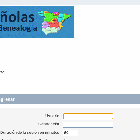
rse
ngresar
Usuario:
Contraseña:
Duración de la sesión en minutos: