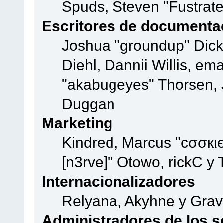
Spuds, Steven "Fustrate
Escritores de documenta
Joshua "groundup" Dicke
Diehl, Dannii Willis, e
"akabugeyes" Thorsen, J
Duggan
Marketing
Kindred, Marcus "cσσкι
[n3rve]" Otowo, rickC y
Internacionalizadores
Relyana, Akyhne y Gra
Administradores de los s