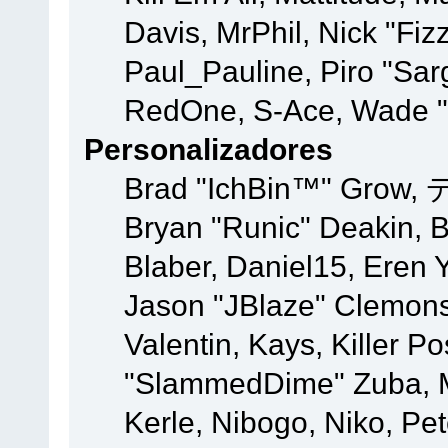
Davis, MrPhil, Nick "Fiz
Paul_Pauline, Piro "Sar
RedOne, S-Ace, Wade "
Personalizadores
Brad "IchBin™" Grow, 
Bryan "Runic" Deakin, 
Blaber, Daniel15, Eren 
Jason "JBlaze" Clemons
Valentin, Kays, Killer P
"SlammedDime" Zuba, M
Kerle, Nibogo, Niko, Pet