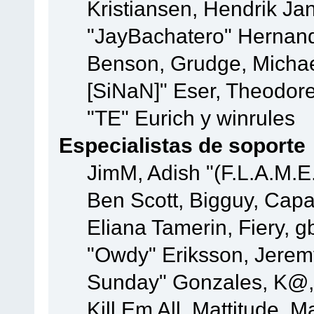
Kristiansen, Hendrik Ja
"JayBachatero" Hernand
Benson, Grudge, Michael
[SiNaN]" Eser, Theodore
"TE" Eurich y winrules
Especialistas de soporte
JimM, Adish "(F.L.A.M.E.
Ben Scott, Bigguy, Cap
Eliana Tamerin, Fiery, g
"Owdy" Eriksson, Jeremy 
Sunday" Gonzales, K@, 
Kill Em All, Mattitude, M