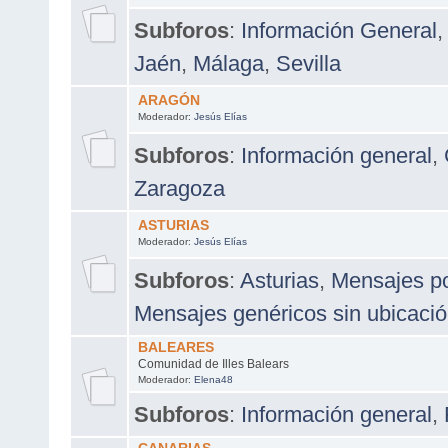
Subforos
:
Información General
,
Jaén
,
Málaga
,
Sevilla
ARAGÓN
Moderador:
Jesús Elías
Subforos
:
Información general
,
Zaragoza
ASTURIAS
Moderador:
Jesús Elías
Subforos
:
Asturias
,
Mensajes po
Mensajes genéricos sin ubicació
BALEARES
Comunidad de Illes Balears
Moderador:
Elena48
Subforos
:
Información general
,