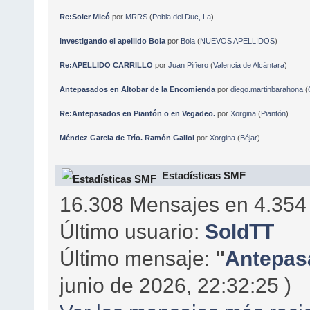
Re:Soler Micó
por
MRRS
(
Pobla del Duc, La
)
Investigando el apellido Bola
por
Bola
(
NUEVOS APELLIDOS
)
Re:APELLIDO CARRILLO
por
Juan Piñero
(
Valencia de Alcántara
)
Antepasados en Altobar de la Encomienda
por
diego.martinbarahona
(
Re:Antepasados en Piantón o en Vegadeo.
por
Xorgina
(
Piantón
)
Méndez Garcia de Trío. Ramón Gallol
por
Xorgina
(
Béjar
)
Estadísticas SMF
16.308 Mensajes en 4.354
Último usuario:
SoldTT
Último mensaje:
"
Antepasa
junio de 2026, 22:32:25 )