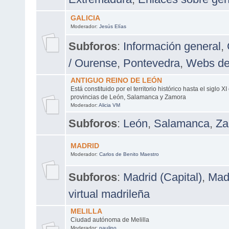
GALICIA
Moderador:
Jesús Elías
Subforos
:
Información general
,
/ Ourense
,
Pontevedra
,
Webs de
ANTIGUO REINO DE LEÓN
Está constituido por el territorio histórico hasta el siglo X
provincias de León, Salamanca y Zamora
Moderador:
Alicia VM
Subforos
:
León
,
Salamanca
,
Za
MADRID
Moderador:
Carlos de Benito Maestro
Subforos
:
Madrid (Capital)
,
Madr
virtual madrileña
MELILLA
Ciudad autónoma de Melilla
Moderador:
paulino