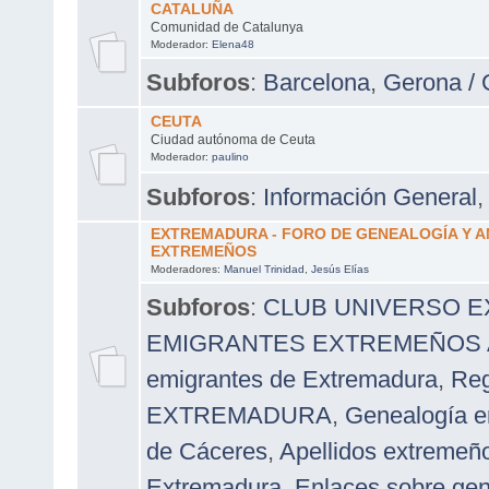
CATALUÑA
Comunidad de Catalunya
Moderador:
Elena48
Subforos
:
Barcelona
,
Gerona / 
CEUTA
Ciudad autónoma de Ceuta
Moderador:
paulino
Subforos
:
Información General
EXTREMADURA - FORO DE GENEALOGÍA Y 
EXTREMEÑOS
Moderadores:
Manuel Trinidad
,
Jesús Elías
Subforos
:
CLUB UNIVERSO 
EMIGRANTES EXTREMEÑOS A 
emigrantes de Extremadura
,
Reg
EXTREMADURA
,
Genealogía e
de Cáceres
,
Apellidos extremeñ
Extremadura
,
Enlaces sobre ge