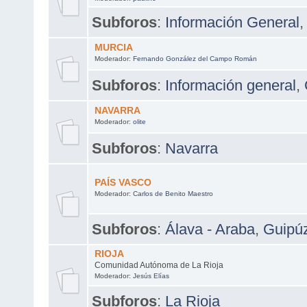
Subforos
:
Información General
MURCIA
Moderador:
Fernando González del Campo Román
Subforos
:
Información general
,
NAVARRA
Moderador:
olite
Subforos
:
Navarra
PAÍS VASCO
Moderador:
Carlos de Benito Maestro
Subforos
:
Álava - Araba
,
Guipú
RIOJA
Comunidad Autónoma de La Rioja
Moderador:
Jesús Elías
Subforos
:
La Rioja