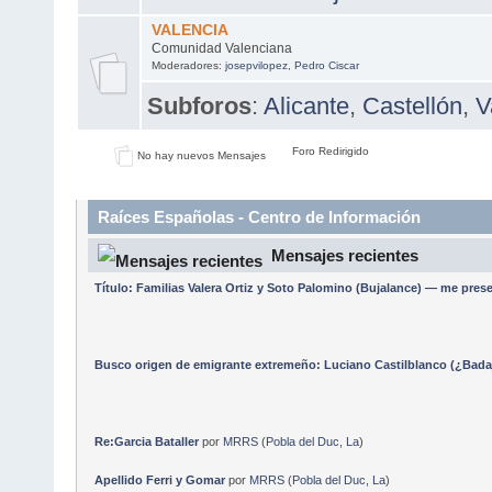
VALENCIA
Comunidad Valenciana
Moderadores:
josepvilopez
,
Pedro Ciscar
Subforos
:
Alicante
,
Castellón
,
V
Foro Redirigido
No hay nuevos Mensajes
Raíces Españolas - Centro de Información
Mensajes recientes
Título: Familias Valera Ortiz y Soto Palomino (Bujalance) — me pre
Busco origen de emigrante extremeño: Luciano Castilblanco (¿Badaj
Re:Garcia Bataller
por
MRRS
(
Pobla del Duc, La
)
Apellido Ferri y Gomar
por
MRRS
(
Pobla del Duc, La
)