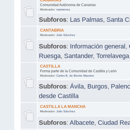
CANARIAS
Comunidad Autónoma de Canarias
Moderador:
maimenes
Subforos
:
Las Palmas
,
Santa Cr
CANTABRIA
Moderador:
Julio Sánchez
Subforos
:
Información general
,
Ruesga
,
Santander
,
Torrelavega
CASTILLA
Forma parte de la Comunidad de Castilla y León
Moderador:
Carlos B. de Benito Maestro
Subforos
:
Ávila
,
Burgos
,
Palenc
desde Castilla
CASTILLA LA MANCHA
Moderador:
Julio Sánchez
Subforos
:
Albacete
,
Ciudad Rea