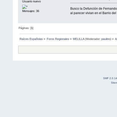
Usuario nuevo
Busco la Defunción de Fernando 
Mensajes: 36
al parecer vivian en el Barrio d
Páginas: [
1
]
Raíces Españolas
»
Foros Regionales
»
MELILLA
(Moderador:
paulino
) »
A
SMF 2.0.1
Site