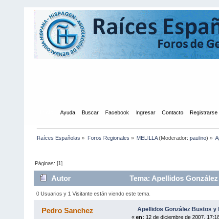
Inicio
Ayuda
Buscar
Facebook
Ingresar
Contacto
Registrarse
Raíces Españolas
»
Foros Regionales
»
MELILLA
(Moderador:
paulino
) »
A
Páginas: [
1
]
Autor
Tema: Apellidos González 
0 Usuarios y 1 Visitante están viendo este tema.
Apellidos González Bustos y 
Pedro Sanchez
«
en:
12 de diciembre de 2007, 17:1