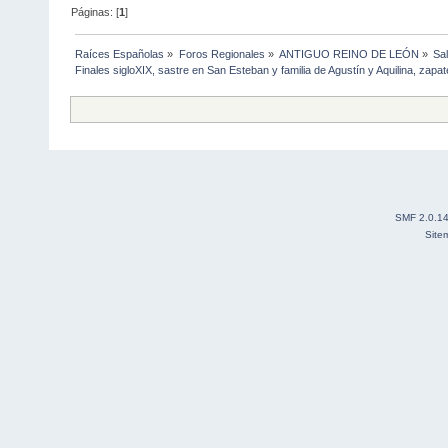
Páginas: [
1
]
Raíces Españolas
»
Foros Regionales
»
ANTIGUO REINO DE LEÓN
»
Sa
Finales sigloXIX, sastre en San Esteban y familia de Agustín y Aquilina, zapat
SMF 2.0.1
Site