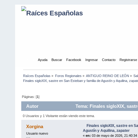
Inicio
Ayuda
Buscar
Facebook
Ingresar
Contacto
Registrarse
Raíces Españolas
»
Foros Regionales
»
ANTIGUO REINO DE LEÓN
»
Sa
Finales sigloXIX, sastre en San Esteban y familia de Agustín y Aquilina, zapat
Páginas: [
1
]
Autor
Tema: Finales sigloXIX, sastr
476 veces)
0 Usuarios y 1 Visitante están viendo este tema.
Finales sigloXIX, sastre en S
Xorgina
Agustín y Aquilina, zapater
Usuario nuevo
«
en:
03 de mayo de 2026, 21:40:34