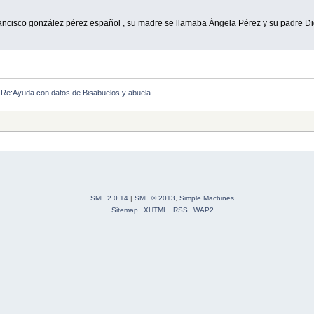
rancisco gonzález pérez español , su madre se llamaba Ángela Pérez y su padre D
Re:Ayuda con datos de Bisabuelos y abuela.
SMF 2.0.14
|
SMF © 2013
,
Simple Machines
Sitemap
XHTML
RSS
WAP2