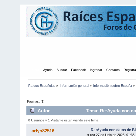
Inicio
Ayuda
Buscar
Facebook
Ingresar
Contacto
Registr
Raíces Españolas
»
Información general
»
Información sobre España
»
Páginas: [
1
]
Autor
Tema: Re:Ayuda con dat
0 Usuarios y 1 Visitante están viendo este tema.
Re:Ayuda con datos de Bi
arlyn82516
«
en:
27 de junio de 2025, 01:38: