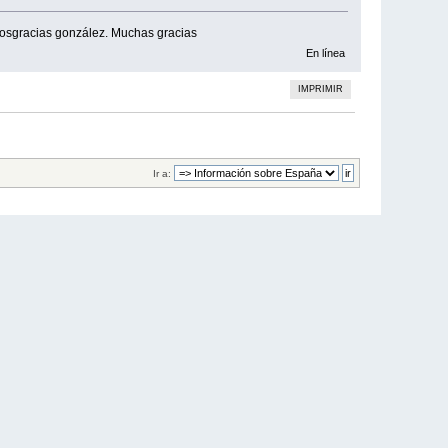
iosgracias gonzález. Muchas gracias
En línea
IMPRIMIR
Ir a: