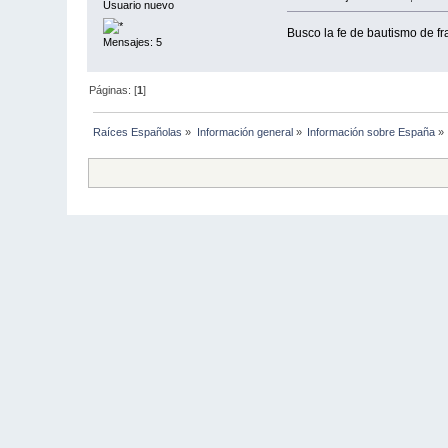
Usuario nuevo
Busco la fe de bautismo de f
Mensajes: 5
Páginas: [
1
]
Raíces Españolas
»
Información general
»
Información sobre España
»