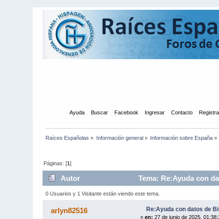
Inicio
Ayuda
Buscar
Facebook
Ingresar
Contacto
Registr
Raíces Españolas
»
Información general
»
Información sobre España
»
Páginas: [
1
]
Autor
Tema: Re:Ayuda con dat
0 Usuarios y 1 Visitante están viendo este tema.
Re:Ayuda con datos de Bi
arlyn82516
«
en:
27 de junio de 2025, 01:38: