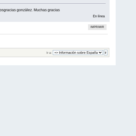
iosgracias gonzález. Muchas gracias
En línea
IMPRIMIR
Ir a: