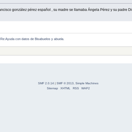
rancisco gonzález pérez español , su madre se llamaba Ángela Pérez y su padre D
Re:Ayuda con datos de Bisabuelos y abuela.
SMF 2.0.14
|
SMF © 2013
,
Simple Machines
Sitemap
XHTML
RSS
WAP2