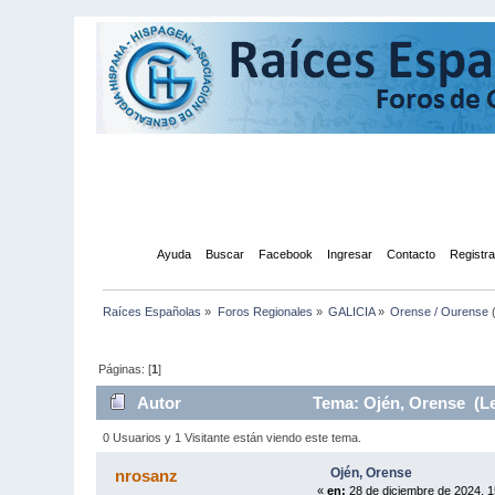
Inicio
Ayuda
Buscar
Facebook
Ingresar
Contacto
Registr
Raíces Españolas
»
Foros Regionales
»
GALICIA
»
Orense / Ourense
Páginas: [
1
]
Autor
Tema: Ojén, Orense (Le
0 Usuarios y 1 Visitante están viendo este tema.
Ojén, Orense
nrosanz
«
en:
28 de diciembre de 2024, 1