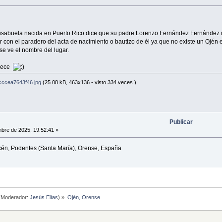
 bisabuela nacida en Puerto Rico dice que su padre Lorenzo Fernández Fernández
 con el paradero del acta de nacimiento o bautizo de él ya que no existe un Ojén
e ve el nombre del lugar.
adece
cccea7643f46.jpg
(25.08 kB, 463x136 - visto 334 veces.)
Publicar
mbre de 2025, 19:52:41 »
xén, Podentes (Santa María), Orense, España
(Moderador:
Jesús Elías
) »
Ojén, Orense