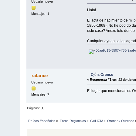
Usuario nuevo
Hola!
Mensajes: 1
El acta de nacimiento de mi
1850-1868). No he podido dar
este caso? Anexo foto donde s
Cualquier ayuda se les agr
00aa9c13-5507-4f35-9aaf-
Ojén, Orense
rafarice
«
Respuesta #1 en:
22 de dicie
Usuario nuevo
El lugar que mencionas es O
Mensajes: 7
Páginas: [
1
]
Raíces Españolas
»
Foros Regionales
»
GALICIA
»
Orense / Ourense