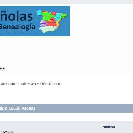
arse
(Moderador:
Jesús Elías
) »
Ojén, Orense
ído 15628 veces)
Publicar
5:42:58 »