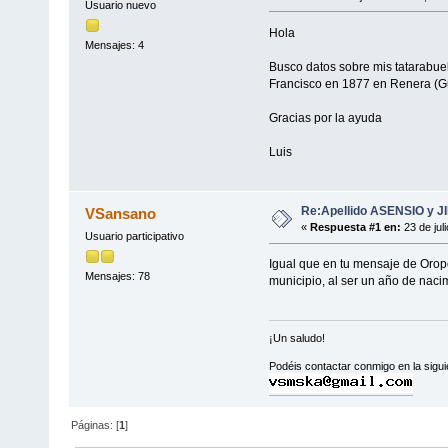
Usuario nuevo
Hola
Mensajes: 4
Busco datos sobre mis tatarabue
Francisco en 1877 en Renera (G
Gracias por la ayuda
Luis
Re:Apellido ASENSIO y 
VSansano
«
Respuesta #1 en:
23 de jul
Usuario participativo
Igual que en tu mensaje de Oropes
Mensajes: 78
municipio, al ser un año de nacim
¡Un saludo!
Podéis contactar conmigo en la sigui
Páginas: [
1
]