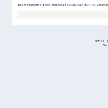
Raíces Españolas
»
Foros Regionales
»
CASTILLA LA MANCHA
(Moderado
SMF 2.0.1
Site