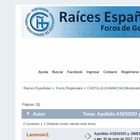
Inicio
Ayuda
Buscar
Facebook
Ingresar
Contacto
Registrarse
Raíces Españolas
»
Foros Regionales
»
CASTILLA LA MANCHA
(Moderado
Páginas: [
1
]
Autor
Tema: Apellido ASENSIO y
0 Usuarios y 1 Visitante están viendo este tema.
Apellido ASENSIO y JIM
Lasensio1
«
en:
30 de junio de 2017, 12: