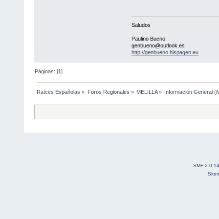
Saludos
-------------
Paulino Bueno
genbueno@outlook.es
http://genbueno.hispagen.eu
Páginas: [
1
]
Raíces Españolas
»
Foros Regionales
»
MELILLA
»
Información General
(M
SMF 2.0.1
Site