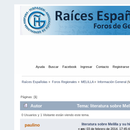
Inicio
Ayuda
Buscar
Facebook
Ingresar
Contacto
Registrarse
Raíces Españolas
»
Foros Regionales
»
MELILLA
»
Información General
(M
Páginas: [
1
]
Autor
Tema: literatura sobre Meli
0 Usuarios y 1 Visitante están viendo este tema.
literatura sobre Melilla y su h
paulino
«
en:
03 de febrero de 2014, 17:45:4