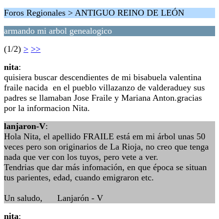
Foros Regionales > ANTIGUO REINO DE LEÓN
armando mi arbol genealogico
(1/2)
>
>>
nita
:
quisiera buscar descendientes de mi bisabuela valentina
fraile nacida en el pueblo villazanzo de valderaduey sus
padres se llamaban Jose Fraile y Mariana Anton.gracias
por la informacion Nita.
lanjaron-V
:
Hola Nita, el apellido FRAILE está em mi árbol unas 50
veces pero son originarios de La Rioja, no creo que tenga
nada que ver con los tuyos, pero vete a ver.
Tendrias que dar más infomación, en que época se situan
tus parientes, edad, cuando emigraron etc.
Un saludo, Lanjarón - V
nita
: