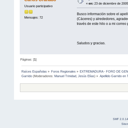
«
en:
23 de diciembre de 2005
Usuario participativo
Busco información sobre el apel
Mensajes: 72
(Cáceres) y alrededores, agradec
través de este hilo o a mi correo p
Saludos y gracias.
Páginas: [
1
]
Raíces Españolas
»
Foros Regionales
»
EXTREMADURA - FORO DE GE
Garrido
(Moderadores:
Manuel Trinidad
,
Jesús Elías
) »
Apellido Garrido en
SMF 2.0.1
Site