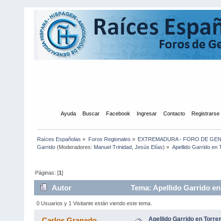
Inicio
Ayuda
Buscar
Facebook
Ingresar
Contacto
Registrarse
Raíces Españolas
»
Foros Regionales
»
EXTREMADURA - FORO DE GE
Garrido
(Moderadores:
Manuel Trinidad
,
Jesús Elías
) »
Apellido Garrido en
Páginas: [
1
]
Autor
Tema: Apellido Garrido en
0 Usuarios y 1 Visitante están viendo este tema.
Apellido Garrido en Torr
Carlos Granado