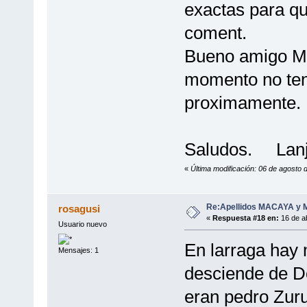
exactas para que
coment.
Bueno amigo Mac
momento no ten
proximamente.
Saludos. Lanj
«
Última modificación: 06 de agosto 
Re:Apellidos MACAYA y
rosagusi
«
Respuesta #18 en:
16 de ab
Usuario nuevo
En larraga hay
Mensajes: 1
desciende de D
eran pedro Zuru