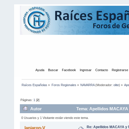
Inicio
Ayuda
Buscar
Facebook
Ingresar
Contacto
Registrarse
Raíces Españolas
»
Foros Regionales
»
NAVARRA
(Moderador:
olite
) »
Ape
Páginas:
1
[
2
]
Autor
Tema: Apellidos MACAYA 
0 Usuarios y 1 Visitante están viendo este tema.
Re: Apellidos MACAYA y
lanjaron-V