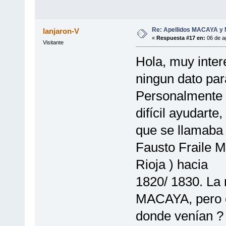
Re: Apellidos MACAYA y
lanjaron-V
«
Respuesta #17 en:
06 de ag
Visitante
Hola, muy inter
ningun dato par
Personalmente 
difícil ayudarte
que se llamab
Fausto Fraile Mu
Rioja ) hacia
1820/ 1830. La 
MACAYA, pero e
donde venían ? 