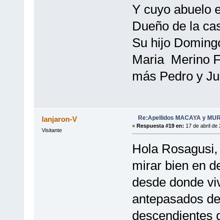
Y cuyo abuelo 
Dueño de la ca
Su hijo Domingo
Maria Merino Fe
más Pedro y Ju
Re:Apellidos MACAYA y MU
lanjaron-V
«
Respuesta #19 en:
17 de abril de
Visitante
Hola Rosagusi, 
mirar bien en d
desde donde viv
antepasados de 
descendientes 