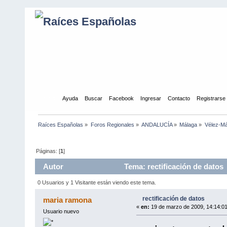
Inicio
Ayuda
Buscar
Facebook
Ingresar
Contacto
Registrarse
Raíces Españolas
»
Foros Regionales
»
ANDALUCÍA
»
Málaga
»
Vélez-Má
Páginas: [
1
]
Autor
Tema: rectificación de datos
0 Usuarios y 1 Visitante están viendo este tema.
rectificación de datos
maria ramona
«
en:
19 de marzo de 2009, 14:14:01
Usuario nuevo