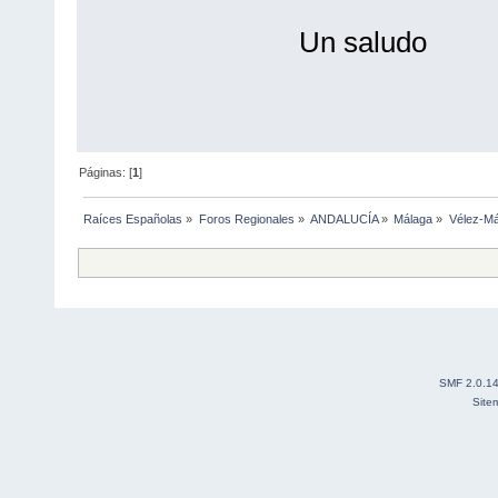
Un saludo
Páginas: [
1
]
Raíces Españolas
»
Foros Regionales
»
ANDALUCÍA
»
Málaga
»
Vélez-Má
SMF 2.0.1
Site