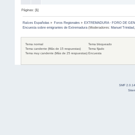
Páginas: [
1
]
Raíces Españolas
»
Foros Regionales
»
EXTREMADURA - FORO DE GE
Encuesta sobre emigrantes de Extremadura
(Moderadores:
Manuel Trinidad
Tema normal
Tema bloqueado
Tema candente (Más de 15 respuestas)
Tema fijado
Tema muy candente (Más de 25 respuestas)
Encuesta
SMF 2.0.1
Site