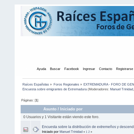
Inicio
Ayuda
Buscar
Facebook
Ingresar
Contacto
Registrarse
Raíces Españolas
»
Foros Regionales
»
EXTREMADURA - FORO DE GE
Encuesta sobre emigrantes de Extremadura
(Moderadores:
Manuel Trinidad
Páginas: [
1
]
Asunto
/
Iniciado por
0 Usuarios y 1 Visitante están viendo este foro.
Encuesta sobre la distribución de extremeños y descen
Iniciado por
Manuel Trinidad
«
1
2
»