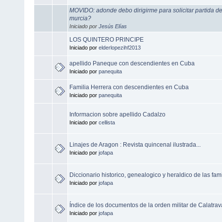
MOVIDO: adonde debo dirigirme para solicitar partida de
murcia?
Iniciado por
Jesús Elías
LOS QUINTERO PRINCIPE
Iniciado por
elderlopezihf2013
apellido Paneque con descendientes en Cuba
Iniciado por
panequita
Familia Herrera con descendientes en Cuba
Iniciado por
panequita
Informacion sobre apellido Cadalzo
Iniciado por
cellista
Linajes de Aragon : Revista quincenal ilustrada...
Iniciado por
jofapa
Diccionario historico, genealogico y heraldico de las famil
Iniciado por
jofapa
Índice de los documentos de la orden militar de Calatrava
Iniciado por
jofapa