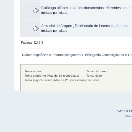
Catálogo alfabetico de los documentos referentes a hidal
Iniciado por
jofapa
Armorial de Aragón ; Diccionario de Lemas Heráldicos.
Iniciado por
jofapa
Páginas: [
1
]
2
3
Raíces Españolas
»
Información general
»
Bibliografía Genealógica en la R
Tema normal
Tema bloqueado
Tema candente (Más de 15 respuestas)
Tema fijado
Tema muy candente (Más de 25 respuestas)
Encuesta
SMF 2.0.1
Site