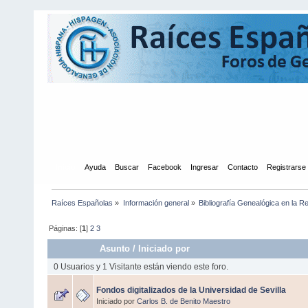
Inicio
Ayuda
Buscar
Facebook
Ingresar
Contacto
Registrarse
Raíces Españolas
»
Información general
»
Bibliografía Genealógica en la R
Páginas: [
1
]
2
3
Asunto
/
Iniciado por
0 Usuarios y 1 Visitante están viendo este foro.
Fondos digitalizados de la Universidad de Sevilla
Iniciado por
Carlos B. de Benito Maestro