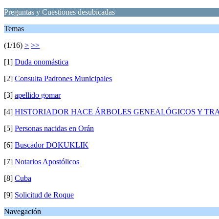
Preguntas y Cuestiones desubicadas
Temas
(1/16)
>
>>
[1]
Duda onomástica
[2]
Consulta Padrones Municipales
[3]
apellido gomar
[4]
HISTORIADOR HACE ÁRBOLES GENEALÓGICOS Y TR
[5]
Personas nacidas en Orán
[6]
Buscador DOKUKLIK
[7]
Notarios Apostólicos
[8]
Cuba
[9]
Solicitud de Roque
Navegación