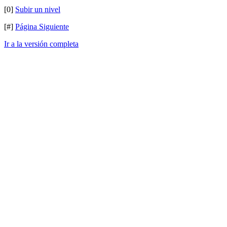
[0]
Subir un nivel
[#]
Página Siguiente
Ir a la versión completa