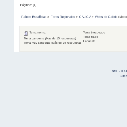
Páginas: [
1
]
Raíces Españolas
»
Foros Regionales
»
GALICIA
»
Webs de Galicia
(Mode
Tema normal
Tema bloqueado
Tema fijado
Tema candente (Más de 15 respuestas)
Encuesta
Tema muy candente (Más de 25 respuestas)
SMF 2.0.1
Site