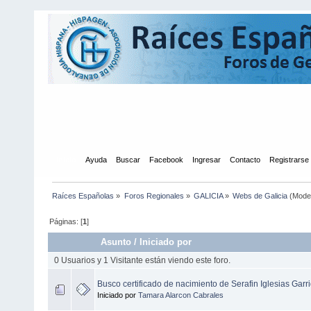
Inicio
Ayuda
Buscar
Facebook
Ingresar
Contacto
Registrarse
Raíces Españolas
»
Foros Regionales
»
GALICIA
»
Webs de Galicia
(Mode
Páginas: [
1
]
Asunto
/
Iniciado por
0 Usuarios y 1 Visitante están viendo este foro.
Busco certificado de nacimiento de Serafin Iglesias Garr
Iniciado por
Tamara Alarcon Cabrales