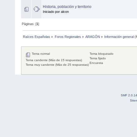
Historia, población y territorio
Iniciado por alcon
Páginas: [
1
]
Raíces Españolas
»
Foros Regionales
»
ARAGÓN
»
Información general
(
Tema normal
Tema bloqueado
Tema fijado
Tema candente (Más de 15 respuestas)
Encuesta
Tema muy candente (Más de 25 respuestas)
SMF 2.0.1
Site