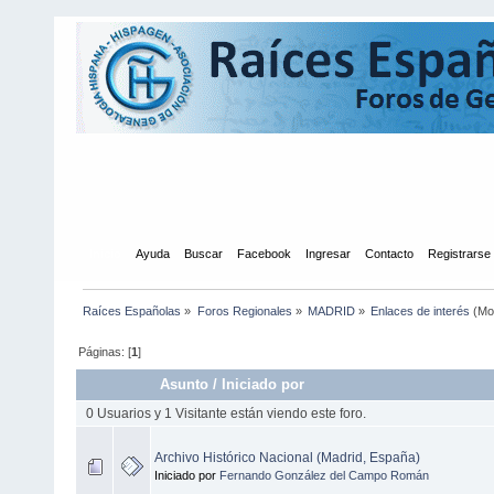
Inicio
Ayuda
Buscar
Facebook
Ingresar
Contacto
Registrarse
Raíces Españolas
»
Foros Regionales
»
MADRID
»
Enlaces de interés
(Mo
Páginas: [
1
]
Asunto
/
Iniciado por
0 Usuarios y 1 Visitante están viendo este foro.
Archivo Histórico Nacional (Madrid, España)
Iniciado por
Fernando González del Campo Román