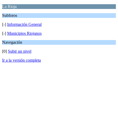
La Rioja
Subforos
[-]
Información General
[-]
Municipios Riojanos
Navegación
[0]
Subir un nivel
Ir a la versión completa