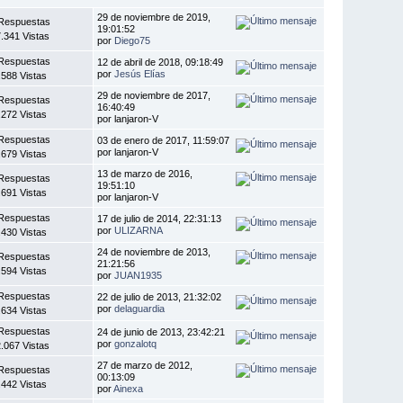
29 de noviembre de 2019,
Respuestas
19:01:52
.341 Vistas
por
Diego75
Respuestas
12 de abril de 2018, 09:18:49
por
Jesús Elías
.588 Vistas
29 de noviembre de 2017,
Respuestas
16:40:49
.272 Vistas
por lanjaron-V
Respuestas
03 de enero de 2017, 11:59:07
por lanjaron-V
.679 Vistas
13 de marzo de 2016,
Respuestas
19:51:10
.691 Vistas
por lanjaron-V
Respuestas
17 de julio de 2014, 22:31:13
por
ULIZARNA
.430 Vistas
24 de noviembre de 2013,
Respuestas
21:21:56
.594 Vistas
por
JUAN1935
Respuestas
22 de julio de 2013, 21:32:02
por
delaguardia
.634 Vistas
Respuestas
24 de junio de 2013, 23:42:21
por
gonzalotq
.067 Vistas
27 de marzo de 2012,
Respuestas
00:13:09
.442 Vistas
por
Ainexa