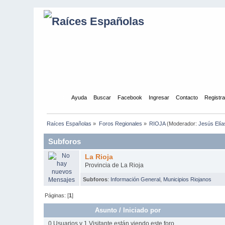
Inicio
Ayuda
Buscar
Facebook
Ingresar
Contacto
Registr
Raíces Españolas
»
Foros Regionales
»
RIOJA
(Moderador:
Jesús Elía
Subforos
La Rioja
Provincia de La Rioja
Subforos
:
Información General
,
Municipios Riojanos
Páginas: [
1
]
Asunto
/
Iniciado por
0 Usuarios y 1 Visitante están viendo este foro.