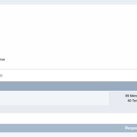
arse
s
)
89 Men
40 Te
Respu