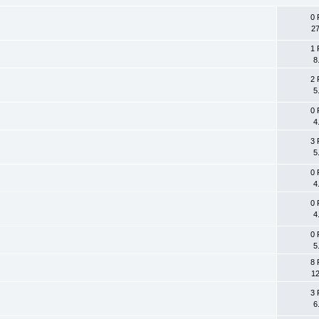
0 
27
1 
8
2 
5
0 
4
3 
5
0 
4
0 
4
0 
5
8 
12
3 
6