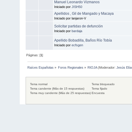
Manuel Leonardo Vizmanos
Iniciado por
JISH50
Apellidos , Gil de Mangado y Macaya
Iniciado por lanjaron-V
Solicitar partidas de defunción
Iniciado por
bardaja
Apellido Bobadilla, Baños Río Tobía
Iniciado por
ecfsgen
Páginas: [
1
]
Raíces Españolas
»
Foros Regionales
»
RIOJA
(Moderador:
Jesús Elía
Tema normal
Tema bloqueado
Tema candente (Más de 15 respuestas)
Tema fijado
Tema muy candente (Más de 25 respuestas)
Encuesta