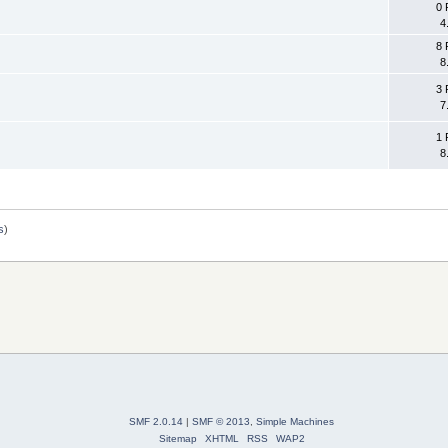
0 
4
8 
8
3 
7
1 
8
s
)
SMF 2.0.14
|
SMF © 2013
,
Simple Machines
Sitemap
XHTML
RSS
WAP2