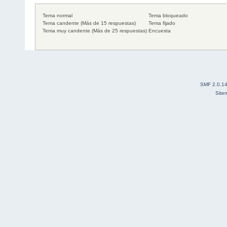
Tema normal
Tema bloqueado
Tema candente (Más de 15 respuestas)
Tema fijado
Tema muy candente (Más de 25 respuestas)
Encuesta
SMF 2.0.1
Site