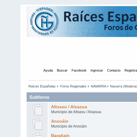
Inicio
Ayuda
Buscar
Facebook
Ingresar
Contacto
Registr
Raíces Españolas
»
Foros Regionales
»
NAVARRA
»
Navarra
(Modera
Subforos
Altsasu / Alsasua
Municipio de Altsasu / Alsasua
Ansoáin
Municipio de Ansoáin
Barañain