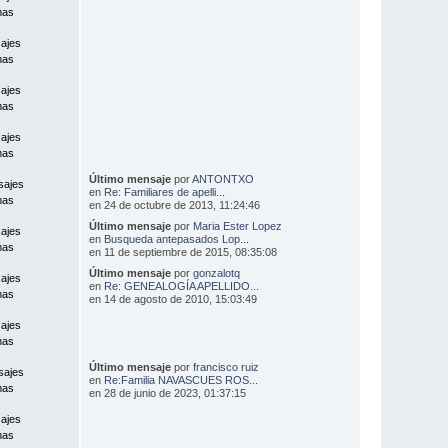
mas
ajes
mas
ajes
mas
ajes
mas
Último mensaje
por
ANTONTXO
sajes
en
Re: Familiares de apelli...
mas
en 24 de octubre de 2013, 11:24:46
Último mensaje
por
Maria Ester Lopez
ajes
en
Busqueda antepasados Lop...
mas
en 11 de septiembre de 2015, 08:35:08
Último mensaje
por
gonzalotq
ajes
en
Re: GENEALOGÍA APELLIDO...
mas
en 14 de agosto de 2010, 15:03:49
ajes
mas
Último mensaje
por
francisco ruiz
sajes
en
Re:Familia NAVASCUES ROS...
mas
en 28 de junio de 2023, 01:37:15
ajes
mas