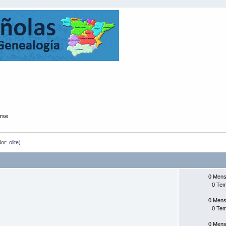
arse
dor:
olite
)
0 Mens
0 Te
0 Mens
0 Te
0 Mens