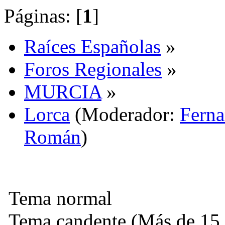
Páginas: [
1
]
Raíces Españolas
»
Foros Regionales
»
MURCIA
»
Lorca
(Moderador:
Fern
Román
)
Tema normal
Tema candente (Más de 15 