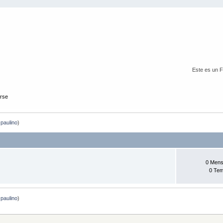
Este es un 
arse
:
paulino
)
0 Mens
0 Te
:
paulino
)