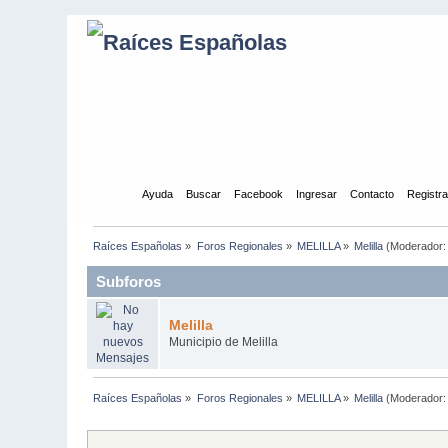
Inicio
Ayuda
Buscar
Facebook
Ingresar
Contacto
Registr
Raíces Españolas
»
Foros Regionales
»
MELILLA
»
Melilla
(Moderador
Subforos
Melilla
Municipio de Melilla
Raíces Españolas
»
Foros Regionales
»
MELILLA
»
Melilla
(Moderador