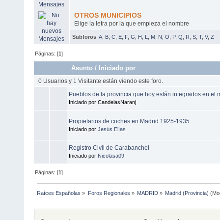
OTROS MUNICIPIOS
Elige la letra por la que empieza el nombre
Subforos
:
A
,
B
,
C
,
E
,
F
,
G
,
H
,
L
,
M
,
N
,
O
,
P
,
Q
,
R
,
S
,
T
,
V
,
Z
Páginas: [
1
]
Asunto
/
Iniciado por
0 Usuarios y 1 Visitante están viendo este foro.
Pueblos de la provincia que hoy están integrados en el 
Iniciado por CandelasNaranj
Propietarios de coches en Madrid 1925-1935
Iniciado por
Jesús Elías
Registro Civil de Carabanchel
Iniciado por
Nicolasa09
Páginas: [
1
]
Raíces Españolas
»
Foros Regionales
»
MADRID
»
Madrid (Provincia)
(Mo