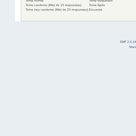
Tema normal
Tema bloqueado
Tema candente (Más de 15 respuestas)
Tema fijado
Tema muy candente (Más de 25 respuestas)
Encuesta
SMF 2.0.1
Site