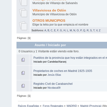
Municipio de Villarejo de Salvanés
Villaviciosa de Odón
Municipio de Villaviciosa de Odón
OTROS MUNICIPIOS
Elige la letra por la que empieza el nombre
Subforos
:
A
,
B
,
C
,
E
,
F
,
G
,
H
,
L
,
M
,
N
,
O
,
P
,
Q
,
R
,
S
,
T
,
V
,
Z
Páginas: [
1
]
Asunto
/
Iniciado por
0 Usuarios y 1 Visitante están viendo este foro.
Pueblos de la provincia que hoy están integrados en el 
Iniciado por CandelasNaranj
Propietarios de coches en Madrid 1925-1935
Iniciado por
Jesús Elías
Registro Civil de Carabanchel
Iniciado por
Nicolasa09
Páginas: [
1
]
Raíces Españolas
»
Foros Regionales
»
MADRID
»
Madrid (Provincia)
(Mo