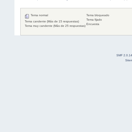
Tema normal
Tema bloqueado
Tema fijado
Tema candente (Más de 15 respuestas)
Encuesta
Tema muy candente (Más de 25 respuestas)
SMF 2.0.1
Site